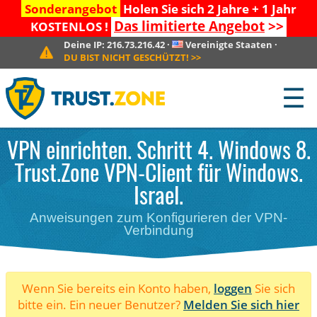
Sonderangebot
Holen Sie sich 2 Jahre + 1 Jahr
Das limitierte Angebot
>>
KOSTENLOS !
Deine IP:
216.73.216.42
·
Vereinigte Staaten
·
DU BIST NICHT GESCHÜTZT!
>>
☰
VPN einrichten. Schritt 4. Windows 8.
Trust.Zone VPN-Client für Windows.
Israel.
Anweisungen zum Konfigurieren der VPN-
Verbindung
Wenn Sie bereits ein Konto haben,
loggen
Sie sich
bitte ein. Ein neuer Benutzer?
Melden Sie sich hier