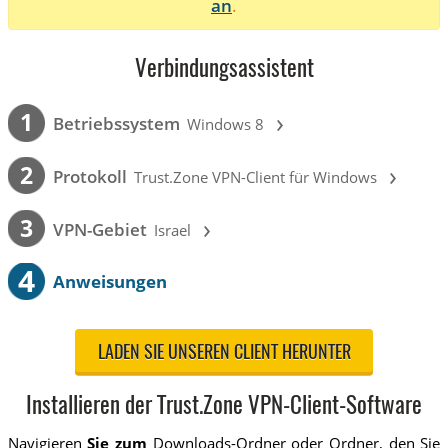
an
.
Verbindungsassistent
›
1
Betriebssystem
Windows 8
›
2
Protokoll
Trust.Zone VPN-Client für Windows
›
3
VPN-Gebiet
Israel
4
Anweisungen
LADEN SIE UNSEREN CLIENT HERUNTER
Installieren der Trust.Zone VPN-Client-Software
Navigieren
Sie zum
Downloads-Ordner oder Ordner, den Sie