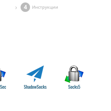
›
4
Инструкции
PSec
ShadowSocks
Socks5