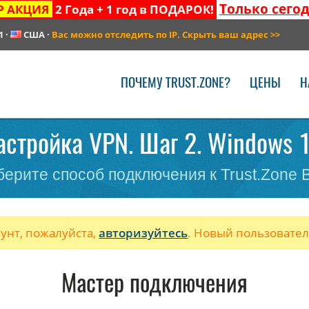
Только сего
Р АКЦИЯ
2 Года + 1 год в ПОДАРОК!
1
·
США
·
Вас можно отследить по IP. Скрыть ваш адрес
>>
ПОЧЕМУ TRUST.ZONE?
ЦЕНЫ
Н
астройка VPN. Шаг 2. Windows 1
ерите способ подключения к Trust.Zone
аунт, пожалуйста,
авторизуйтесь
. Новый пользовате
Мастер подключения