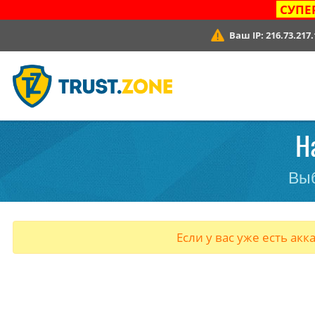
СУПЕ
Ваш IP:
216.73.217.
Н
Выб
Если у вас уже есть акк