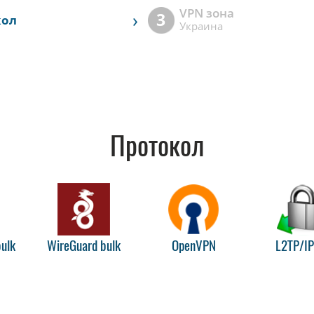
VPN зона
›
3
кол
Украина
Протокол
ulk
WireGuard bulk
OpenVPN
L2TP/I