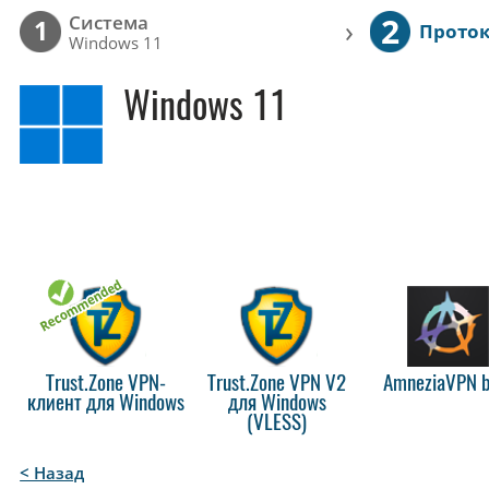
2
Cистема
›
1
Прото
Windows 11
Windows 11
Trust.Zone VPN-
Trust.Zone VPN V2
AmneziaVPN b
клиент для Windows
для Windows
(VLESS)
< Назад