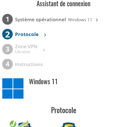
Assistant de connexion
›
1
Système opérationnel
Windows 11
2
›
Protocole
Zone VPN
›
3
Ukraine
4
Instructions
Windows 11
Protocole