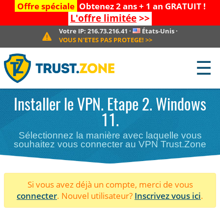
Offre spéciale
Obtenez 2 ans + 1 an GRATUIT !
L'offre limitée
>>
Votre IP:
216.73.216.41
·
États-Unis
·
VOUS N'ETES PAS PROTEGE!
>>
☰
Installer le VPN. Etape 2. Windows
11.
Sélectionnez la manière avec laquelle vous
souhaitez vous connecter au VPN Trust.Zone
Si vous avez déjà un compte, merci de vous
connecter
. Nouvel utilisateur?
Inscrivez vous ici
.