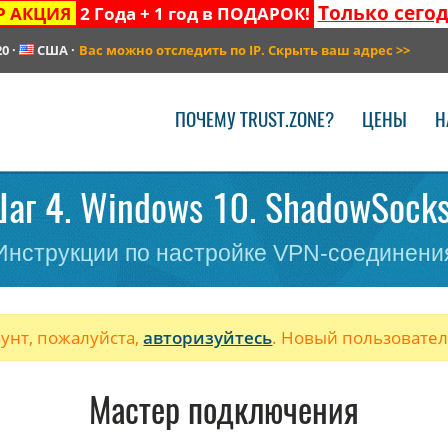
Только сего
Р АКЦИЯ
2 Года + 1 год в ПОДАРОК!
20
·
США
·
Вас можно отследить по IP. Скрыть ваш адрес
>>
ПОЧЕМУ TRUST.ZONE?
ЦЕНЫ
Н
аг 4. Windows 10. ShadowSocks. 
Инструкции по настройке VPN-соединени
аунт, пожалуйста,
авторизуйтесь
. Новый пользовате
Мастер подключения