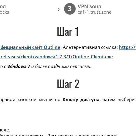
ол
VPN зона
›
3
ocks
ca1-1.trust.zone
Шаг 1
фициальный сайт Outline
. Альтернативная ссылка:
https:/
releases/client/windows/1.7.3/1/Outline-Client.exe
ко с
Windows 7
и более поздними версиями.
Шаг 2
 правой кнопкой мыши по
Ключу доступа
, затем выбери
поле.
обмена и предложить Вам создать новое соединение.