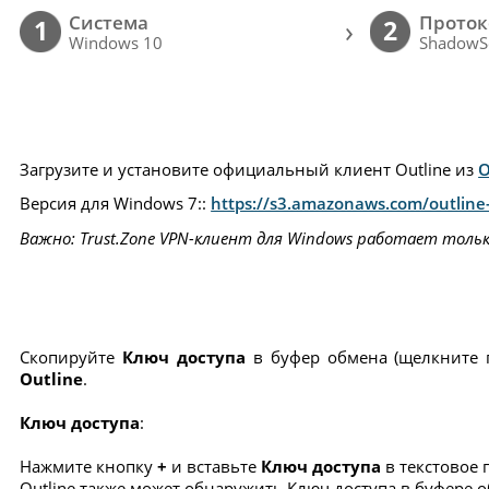
Cистема
Проток
›
1
2
Windows 10
ShadowS
Загрузите и установите официальный клиент Outline из
О
Версия для Windows 7::
https://s3.amazonaws.com/outline-
Важно: Trust.Zone VPN-клиент для Windows работает толь
Скопируйте
Ключ доступа
в буфер обмена (щелкните
Outline
.
Ключ доступа
:
Нажмите кнопку
+
и вставьте
Ключ доступа
в текстовое 
Outline также может обнаружить Ключ доступа в буфере 