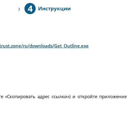
4
›
Инструкции
/trust.zone/ru/downloads/Get_Outline.exe
те «Скопировать адрес ссылки») и откройте приложение