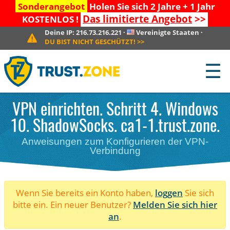
Sonderangebot
Holen Sie sich 2 Jahre + 1 Jahr
Das limitierte Angebot
>>
KOSTENLOS !
Deine IP:
216.73.216.221
·
Vereinigte Staaten
·
DU BIST NICHT GESCHÜTZT!
>>
☰
VPN einrichten. Schritt 4. Windows
10. ShadowSocks. ca1-1.trust.zone.
Anweisungen zum Konfigurieren der VPN-
Verbindung
Wenn Sie bereits ein Konto haben,
loggen
Sie sich
bitte ein. Ein neuer Benutzer?
Melden Sie sich hier
an
.