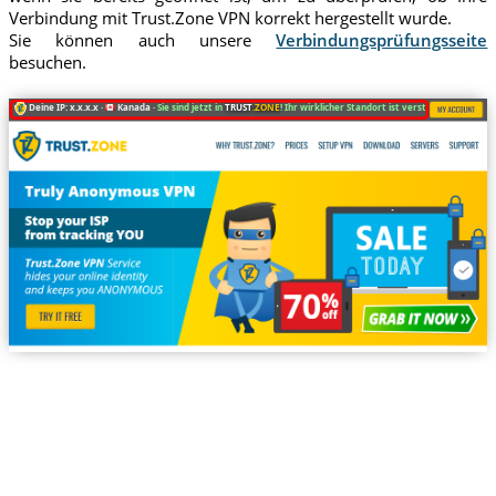
Verbindung mit Trust.Zone VPN korrekt hergestellt wurde.
Sie können auch unsere
Verbindungsprüfungsseite
besuchen.
Deine IP: x.x.x.x ·
Kanada ·
Sie sind jetzt in
TRUST
.ZONE
! Ihr wirklicher Standort ist versteckt!