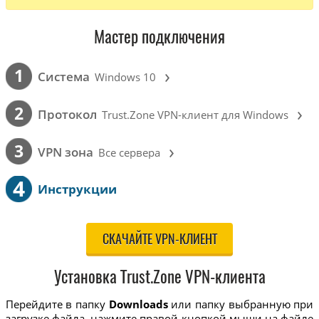
Мастер подключения
›
1
Cистема
Windows 10
›
2
Протокол
Trust.Zone VPN-клиент для Windows
›
3
VPN зона
Все сервера
4
Инструкции
СКАЧАЙТЕ VPN-КЛИЕНТ
Установка Trust.Zone VPN-клиента
Перейдите в папку
Downloads
или папку выбранную при
загрузке файла, нажмите правой кнопкой мыши на файле