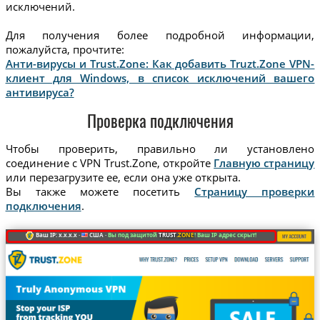
исключений.
Для получения более подробной информации,
пожалуйста, прочтите:
Анти-вирусы и Trust.Zone: Как добавить Truzt.Zone VPN-
клиент для Windows, в список исключений вашего
антивируса?
Проверка подключения
Чтобы проверить, правильно ли установлено
соединение с VPN Trust.Zone, откройте
Главную страницу
или перезагрузите ее, если она уже открыта.
Вы также можете посетить
Страницу проверки
подключения
.
Ваш IP: x.x.x.x ·
США ·
Вы под защитой
TRUST
.ZONE
! Ваш IP адрес скрыт!