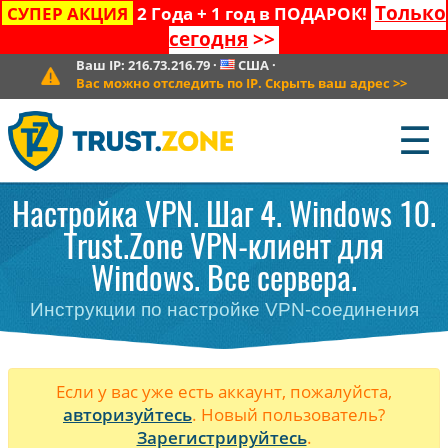
Только
СУПЕР АКЦИЯ
2 Года + 1 год в ПОДАРОК!
сегодня
>>
Ваш IP:
216.73.216.79
·
США
·
Вас можно отследить по IP. Скрыть ваш адрес
>>
☰
Настройка VPN. Шаг 4. Windows 10.
Trust.Zone VPN-клиент для
Windows. Все сервера.
Инструкции по настройке VPN-соединения
Если у вас уже есть аккаунт, пожалуйста,
авторизуйтесь
. Новый пользователь?
Зарегистрируйтесь
.