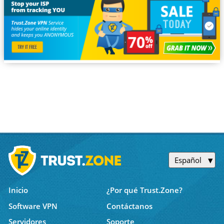
Español
Inicio
¿Por qué Trust.Zone?
Software VPN
Contáctanos
Servidores
Soporte