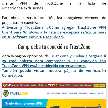
cliente VPN de Trust.Zone a la lista de
excepciones/exclusiones.
Para obtener más información, lea el siguiente elemento de
preguntas frecuentes:
Antivirus y Trust.Zone: ¿Cómo agregar Truzt.Zone VPN
Client para Windows a la lista de excepciones/exclusiones
en su software antivirus/seguridad?
Comprueba tu conexión a Trust.Zone
Abra la página oprincipal de
Trust.Zone y vuelva a cargarla si
ya está abierta para comprobar si su conexión con
Trust.Zone VPN está establecida correctamente.
También puede visitar nuestra página de verificación
Connection
.
Tu IP: x.x.x.x ·
Estados Unidos ·
¡Estás en
TRUST
.ZONE
ahora! ¡Tu verdadera localización está oculta!