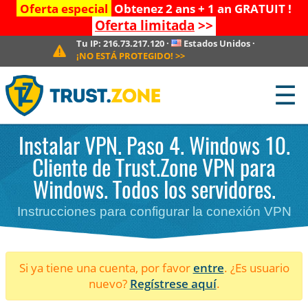
Oferta especial
Obtenez 2 ans + 1 an GRATUIT !
Oferta limitada
>>
Tu IP:
216.73.217.120
·
Estados Unidos
·
¡NO ESTÁ PROTEGIDO!
>>
☰
Instalar VPN. Paso 4. Windows 10.
Cliente de Trust.Zone VPN para
Windows. Todos los servidores.
Instrucciones para configurar la conexión VPN
Si ya tiene una cuenta, por favor
entre
. ¿Es usuario
nuevo?
Regístrese aquí
.