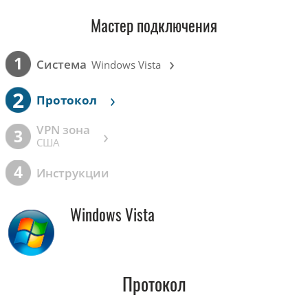
Мастер подключения
›
1
Cистема
Windows Vista
2
›
Протокол
VPN зона
›
3
США
4
Инструкции
Windows Vista
Протокол