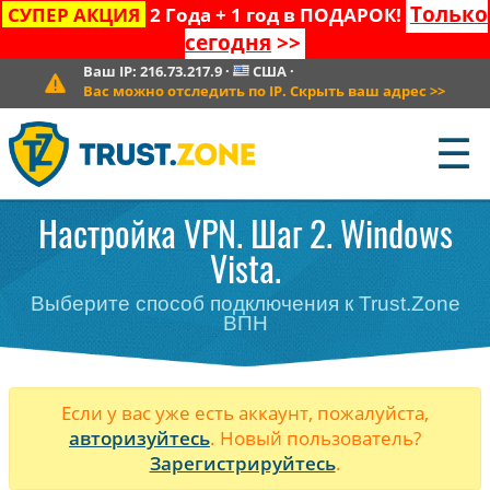
Только
СУПЕР АКЦИЯ
2 Года + 1 год в ПОДАРОК!
сегодня
>>
Ваш IP:
216.73.217.9
·
США
·
Вас можно отследить по IP. Скрыть ваш адрес
>>
☰
Настройка VPN. Шаг 2. Windows
Vista.
Выберите способ подключения к Trust.Zone
ВПН
Если у вас уже есть аккаунт, пожалуйста,
авторизуйтесь
. Новый пользователь?
Зарегистрируйтесь
.