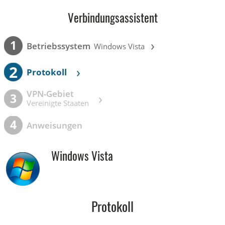
Verbindungsassistent
›
1
Betriebssystem
Windows Vista
2
›
Protokoll
VPN-Gebiet
›
3
Vereinigte Staaten
4
Anweisungen
Windows Vista
Protokoll