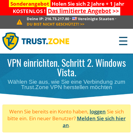
Sonderangebot
Holen Sie sich 2 Jahre + 1 Jahr
Das limitierte Angebot
>>
KOSTENLOS !
Deine IP:
216.73.217.80
·
Vereinigte Staaten
·
DU BIST NICHT GESCHÜTZT!
>>
☰
VPN einrichten. Schritt 2. Windows
Vista.
Wählen Sie aus, wie Sie eine Verbindung zum
Trust.Zone VPN herstellen möchten
Wenn Sie bereits ein Konto haben,
loggen
Sie sich
bitte ein. Ein neuer Benutzer?
Melden Sie sich hier
an
.