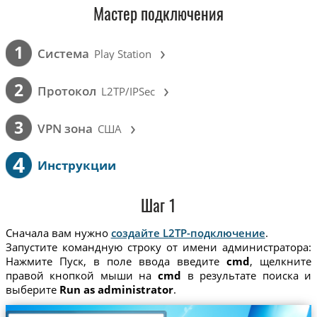
Мастер подключения
›
1
Cистема
Play Station
›
2
Протокол
L2TP/IPSec
›
3
VPN зона
США
4
Инструкции
Шаг 1
Сначала вам нужно
создайте L2TP-подключение
.
Запустите командную строку от имени администратора:
Нажмите Пуск, в поле ввода введите
cmd
, щелкните
правой кнопкой мыши на
cmd
в результате поиска и
выберите
Run as administrator
.