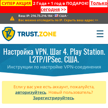
Только
СУПЕР АКЦИЯ
2 Года + 1 год в ПОДАРОК!
сегодня
>>
Ваш IP:
216.73.216.184
·
США
·
Вас можно отследить по IP. Скрыть ваш адрес
>>
☰
Настройка VPN. Шаг 4. Play Station.
L2TP/IPSec. США.
Инструкции по настройке VPN-соединения
Если у вас уже есть аккаунт, пожалуйста,
авторизуйтесь
. Новый пользователь?
Зарегистрируйтесь
.