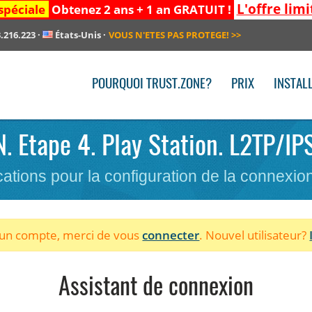
L'offre limi
spéciale
Obtenez 2 ans + 1 an GRATUIT !
.216.223
·
États-Unis
·
VOUS N'ETES PAS PROTEGE!
>>
POURQUOI TRUST.ZONE?
PRIX
INSTAL
N. Etape 4. Play Station. L2TP/IP
cations pour la configuration de la connexi
à un compte, merci de vous
connecter
. Nouvel utilisateur?
Assistant de connexion