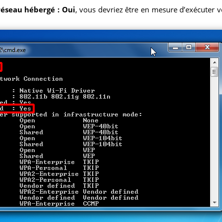
réseau hébergé : Oui
, vous devriez être en mesure d’exécuter vo