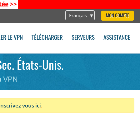
tée
>>
Français
MON COMPTE
LER LE VPN
TÉLÉCHARGER
SERVEURS
ASSISTANCE
Sec. États-Unis.
on VPN
Inscrivez vous ici
.