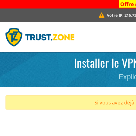
Offre 
Votre IP:
216.73
Installer le VP
Expli
Si vous avez déj