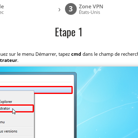
le
Zone VPN
›
3
ec
États-Unis
Etape 1
iquez sur le menu Démarrer, tapez
cmd
dans le champ de recherche,
strateur
.