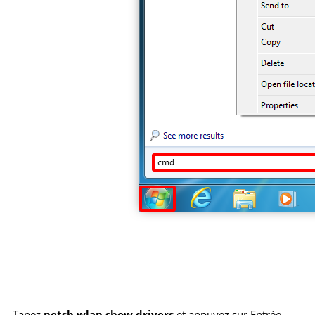
Tapez
netsh wlan show drivers
et appuyez sur Entrée.