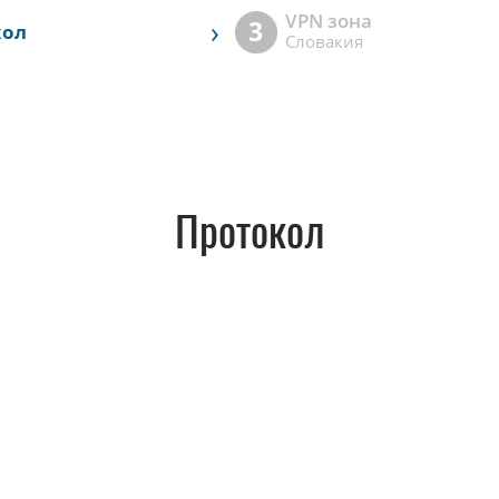
VPN зона
›
3
кол
Словакия
Протокол