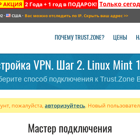
Только сего
Р АКЦИЯ
2 Года + 1 год в ПОДАРОК!
92
·
США
·
Вас можно отследить по IP. Скрыть ваш адрес
>>
ПОЧЕМУ TRUST.ZONE?
ЦЕНЫ
Н
тройка VPN. Шаг 2. Linux Mint 1
ерите способ подключения к Trust.Zone
аунт, пожалуйста,
авторизуйтесь
. Новый пользовате
Мастер подключения