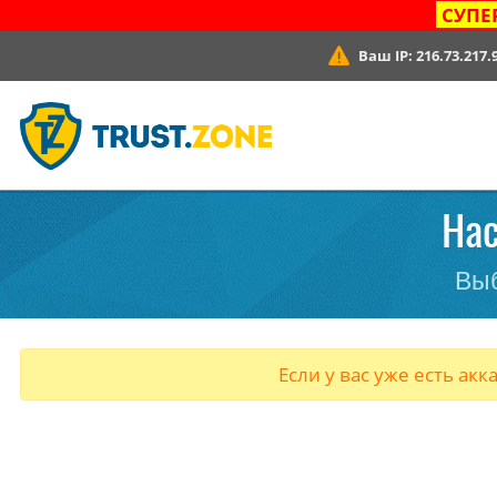
СУПЕ
Ваш IP:
216.73.217.
Нас
Выб
Если у вас уже есть акк