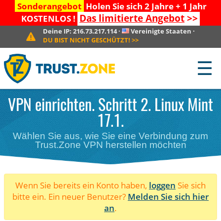
Sonderangebot
Holen Sie sich 2 Jahre + 1 Jahr
Das limitierte Angebot
>>
KOSTENLOS !
Deine IP:
216.73.217.114
·
Vereinigte Staaten
·
DU BIST NICHT GESCHÜTZT!
>>
☰
VPN einrichten. Schritt 2. Linux Mint
17.1.
Wählen Sie aus, wie Sie eine Verbindung zum
Trust.Zone VPN herstellen möchten
Wenn Sie bereits ein Konto haben,
loggen
Sie sich
bitte ein. Ein neuer Benutzer?
Melden Sie sich hier
an
.