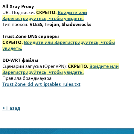
All Xray Proxy
URL Подписки:
СКРЫТО.
Войдите или
Зарегистрируйтесь, чтобы увидеть.
Тип прокси:
VLESS, Trojan, Shadowsocks
Trust.Zone DNS серверы
СКРЫТО.
Войдите или Зарегистрируйтесь, чтобы
увидеть.
DD-WRT файлы
Сценарий запуска (OpenVPN):
СКРЫТО.
Войдите или
Зарегистрируйтесь, чтобы увидеть.
Правила брандмауэра:
Trust.Zone_dd_wrt_iptables_rules.txt
< Назад