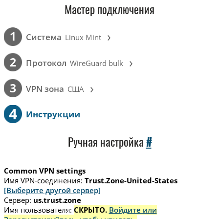
Мастер подключения
›
1
Cистема
Linux Mint
›
2
Протокол
WireGuard bulk
›
3
VPN зона
США
4
Инструкции
Ручная настройка
#
Common VPN settings
Имя VPN-соединения:
Trust.Zone-United-States
[Выберите другой сервер]
Сервер:
us.trust.zone
Имя пользователя:
СКРЫТО.
Войдите или