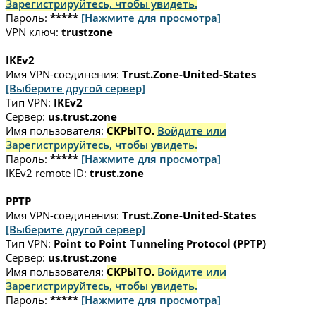
Зарегистрируйтесь, чтобы увидеть.
Пароль:
*****
[Нажмите для просмотра]
VPN ключ:
trustzone
IKEv2
Имя VPN-соединения:
Trust.Zone-United-States
[Выберите другой сервер]
Тип VPN:
IKEv2
Сервер:
us.trust.zone
Имя пользователя:
СКРЫТО.
Войдите или
Зарегистрируйтесь, чтобы увидеть.
Пароль:
*****
[Нажмите для просмотра]
IKEv2 remote ID:
trust.zone
PPTP
Имя VPN-соединения:
Trust.Zone-United-States
[Выберите другой сервер]
Тип VPN:
Point to Point Tunneling Protocol (PPTP)
Сервер:
us.trust.zone
Имя пользователя:
СКРЫТО.
Войдите или
Зарегистрируйтесь, чтобы увидеть.
Пароль:
*****
[Нажмите для просмотра]