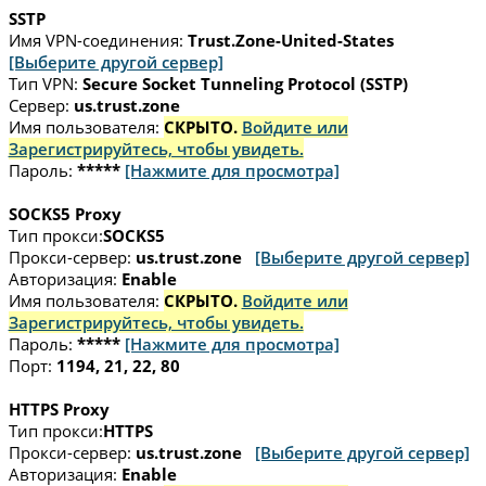
SSTP
Имя VPN-соединения:
Trust.Zone-United-States
[Выберите другой сервер]
Тип VPN:
Secure Socket Tunneling Protocol (SSTP)
Сервер:
us.trust.zone
Имя пользователя:
СКРЫТО.
Войдите или
Зарегистрируйтесь, чтобы увидеть.
Пароль:
*****
[Нажмите для просмотра]
SOCKS5 Proxy
Тип прокси:
SOCKS5
Прокси-сервер:
us.trust.zone
[Выберите другой сервер]
Авторизация:
Enable
Имя пользователя:
СКРЫТО.
Войдите или
Зарегистрируйтесь, чтобы увидеть.
Пароль:
*****
[Нажмите для просмотра]
Порт:
1194, 21, 22, 80
HTTPS Proxy
Тип прокси:
HTTPS
Прокси-сервер:
us.trust.zone
[Выберите другой сервер]
Авторизация:
Enable