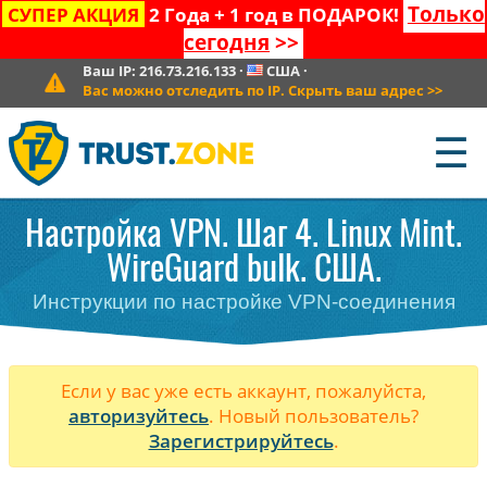
Только
СУПЕР АКЦИЯ
2 Года + 1 год в ПОДАРОК!
сегодня
>>
Ваш IP:
216.73.216.133
·
США
·
Вас можно отследить по IP. Скрыть ваш адрес
>>
☰
Настройка VPN. Шаг 4. Linux Mint.
WireGuard bulk. США.
Инструкции по настройке VPN-соединения
Если у вас уже есть аккаунт, пожалуйста,
авторизуйтесь
. Новый пользователь?
Зарегистрируйтесь
.