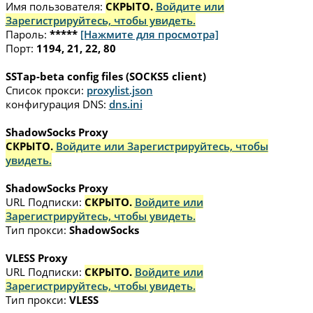
Имя пользователя:
СКРЫТО.
Войдите или
Зарегистрируйтесь, чтобы увидеть.
Пароль:
*****
[Нажмите для просмотра]
Порт:
1194, 21, 22, 80
SSTap-beta config files (SOCKS5 client)
Список прокси:
proxylist.json
конфигурация DNS:
dns.ini
ShadowSocks Proxy
СКРЫТО.
Войдите или Зарегистрируйтесь, чтобы
увидеть.
ShadowSocks Proxy
URL Подписки:
СКРЫТО.
Войдите или
Зарегистрируйтесь, чтобы увидеть.
Тип прокси:
ShadowSocks
VLESS Proxy
URL Подписки:
СКРЫТО.
Войдите или
Зарегистрируйтесь, чтобы увидеть.
Тип прокси:
VLESS