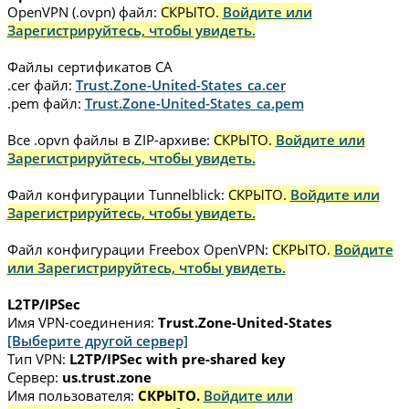
OpenVPN (.ovpn) файл:
СКРЫТО.
Войдите или
Зарегистрируйтесь, чтобы увидеть.
Файлы сертификатов CA
.cer файл:
Trust.Zone-United-States_ca.cer
.pem файл:
Trust.Zone-United-States_ca.pem
Все .opvn файлы в ZIP-архиве:
СКРЫТО.
Войдите или
Зарегистрируйтесь, чтобы увидеть.
Файл конфигурации Tunnelblick:
СКРЫТО.
Войдите или
Зарегистрируйтесь, чтобы увидеть.
Файл конфигурации Freebox OpenVPN:
СКРЫТО.
Войдите
или Зарегистрируйтесь, чтобы увидеть.
L2TP/IPSec
Имя VPN-соединения:
Trust.Zone-United-States
[Выберите другой сервер]
Тип VPN:
L2TP/IPSec with pre-shared key
Сервер:
us.trust.zone
Имя пользователя:
СКРЫТО.
Войдите или