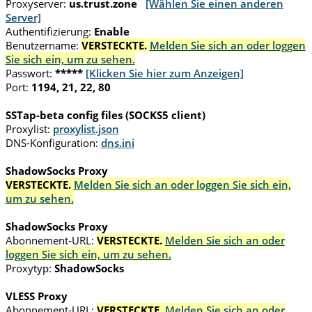
Proxyserver:
us.trust.zone
[Wählen Sie einen anderen
Server]
Authentifizierung:
Enable
Benutzername:
VERSTECKTE.
Melden Sie sich an oder loggen
Sie sich ein, um zu sehen.
Passwort:
*****
[Klicken Sie hier zum Anzeigen]
Port:
1194, 21, 22, 80
SSTap-beta config files (SOCKS5 client)
Proxylist:
proxylist.json
DNS-Konfiguration:
dns.ini
ShadowSocks Proxy
VERSTECKTE.
Melden Sie sich an oder loggen Sie sich ein,
um zu sehen.
ShadowSocks Proxy
Abonnement-URL:
VERSTECKTE.
Melden Sie sich an oder
loggen Sie sich ein, um zu sehen.
Proxytyp:
ShadowSocks
VLESS Proxy
Abonnement-URL:
VERSTECKTE.
Melden Sie sich an oder