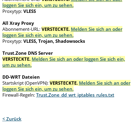
loggen Sie sich ein, um zu sehen.
Proxytyp:
VLESS
All Xray Proxy
Abonnement-URL:
VERSTECKTE.
Melden Sie sich an oder
loggen Sie sich ein, um zu sehen.
Proxytyp:
VLESS, Trojan, Shadowsocks
Trust.Zone DNS Server
VERSTECKTE.
Melden Sie sich an oder loggen Sie sich ein,
um zu sehen.
DD-WRT Dateien
Startskript (OpenVPN):
VERSTECKTE.
Melden Sie sich an oder
loggen Sie sich ein, um zu sehen.
Firewall-Regeln:
Trust.Zone_dd_wrt_iptables_rules.txt
< Zurück