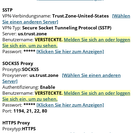
SSTP
VPN-Verbindungsname:
Trust.Zone-United-States
[Wählen
Sie einen anderen Server]
VPN-Typ:
Secure Socket Tunneling Protocol (SSTP)
Server:
us.trust.zone
Benutzername:
VERSTECKTE.
Melden Sie sich an oder loggen
Sie sich ein, um zu sehen.
Passwort:
*****
[Klicken Sie hier zum Anzeigen]
SOCKS5 Proxy
Proxytyp:
SOCKS5
Proxyserver:
us.trust.zone
[Wählen Sie einen anderen
Server]
Authentifizierung:
Enable
Benutzername:
VERSTECKTE.
Melden Sie sich an oder loggen
Sie sich ein, um zu sehen.
Passwort:
*****
[Klicken Sie hier zum Anzeigen]
Port:
1194, 21, 22, 80
HTTPS Proxy
Proxytyp:
HTTPS