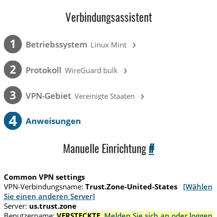
Verbindungsassistent
›
1
Betriebssystem
Linux Mint
›
2
Protokoll
WireGuard bulk
›
3
VPN-Gebiet
Vereinigte Staaten
4
Anweisungen
Manuelle Einrichtung
#
Common VPN settings
VPN-Verbindungsname:
Trust.Zone-United-States
[Wählen
Sie einen anderen Server]
Server:
us.trust.zone
Benutzername:
VERSTECKTE.
Melden Sie sich an oder loggen