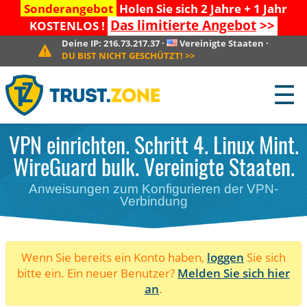
Sonderangebot
Holen Sie sich 2 Jahre + 1 Jahr
Das limitierte Angebot
>>
KOSTENLOS !
Deine IP:
216.73.217.37
·
Vereinigte Staaten
·
DU BIST NICHT GESCHÜTZT!
>>
☰
VPN einrichten. Schritt 4. Linux Mint.
WireGuard bulk. Vereinigte Staaten.
Anweisungen zum Konfigurieren der VPN-
Verbindung
Wenn Sie bereits ein Konto haben,
loggen
Sie sich
bitte ein. Ein neuer Benutzer?
Melden Sie sich hier
an
.