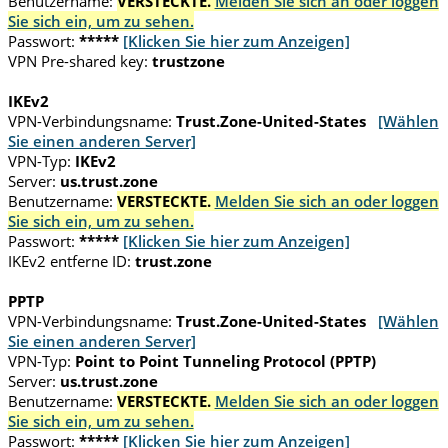
Benutzername:
VERSTECKTE.
Melden Sie sich an oder loggen
Sie sich ein, um zu sehen.
Passwort:
*****
[Klicken Sie hier zum Anzeigen]
VPN Pre-shared key:
trustzone
IKEv2
VPN-Verbindungsname:
Trust.Zone-United-States
[Wählen
Sie einen anderen Server]
VPN-Typ:
IKEv2
Server:
us.trust.zone
Benutzername:
VERSTECKTE.
Melden Sie sich an oder loggen
Sie sich ein, um zu sehen.
Passwort:
*****
[Klicken Sie hier zum Anzeigen]
IKEv2 entferne ID:
trust.zone
PPTP
VPN-Verbindungsname:
Trust.Zone-United-States
[Wählen
Sie einen anderen Server]
VPN-Typ:
Point to Point Tunneling Protocol (PPTP)
Server:
us.trust.zone
Benutzername:
VERSTECKTE.
Melden Sie sich an oder loggen
Sie sich ein, um zu sehen.
Passwort:
*****
[Klicken Sie hier zum Anzeigen]