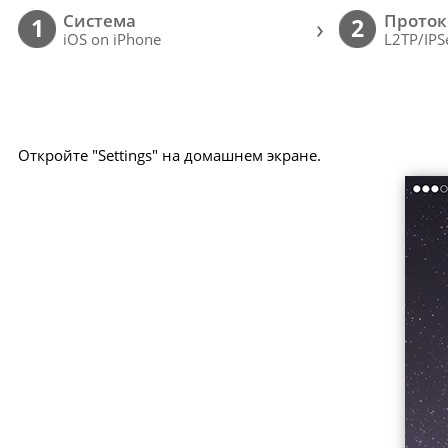
Cистема
Проток
›
1
2
iOS on iPhone
L2TP/IPS
Откройте "Settings" на домашнем экране.