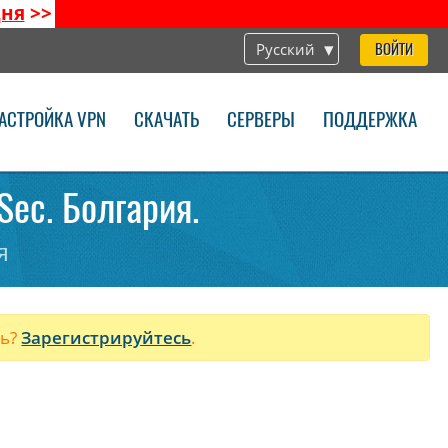
дня
>>
Русский
ВОЙТИ
АСТРОЙКА VPN
СКАЧАТЬ
СЕРВЕРЫ
ПОДДЕРЖКА
Sec. Болгария.
я
ль?
Зарегистрируйтесь
.