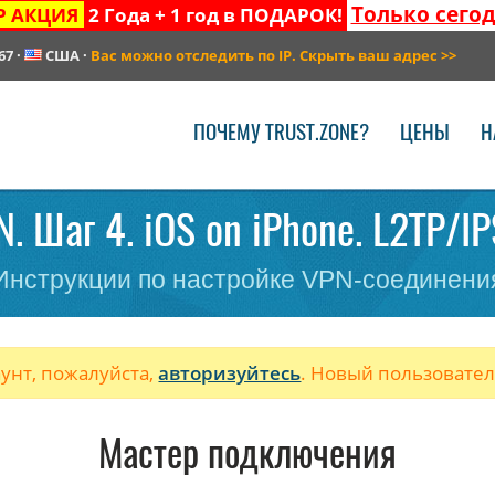
Только сего
Р АКЦИЯ
2 Года + 1 год в ПОДАРОК!
67
·
США
·
Вас можно отследить по IP. Скрыть ваш адрес
>>
ПОЧЕМУ TRUST.ZONE?
ЦЕНЫ
Н
. Шаг 4. iOS on iPhone. L2TP/IP
Инструкции по настройке VPN-соединени
аунт, пожалуйста,
авторизуйтесь
. Новый пользовате
Мастер подключения