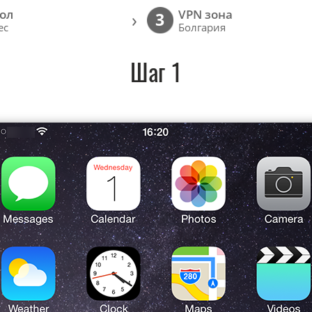
ол
VPN зона
›
3
ec
Болгария
Шаг 1