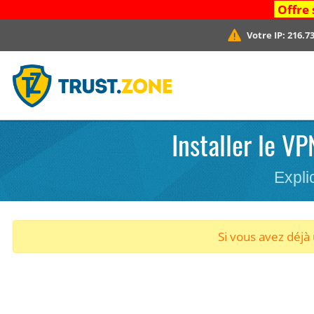
Offre 
Votre IP:
216.73
Installer le V
Expli
Si vous avez déj