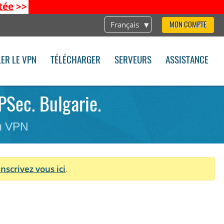
tée
>>
Français
MON COMPTE
LER LE VPN
TÉLÉCHARGER
SERVEURS
ASSISTANCE
PSec. Bulgarie.
on VPN
Inscrivez vous ici
.