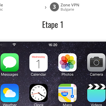
le
Zone VPN
›
3
ec
Bulgarie
Etape 1