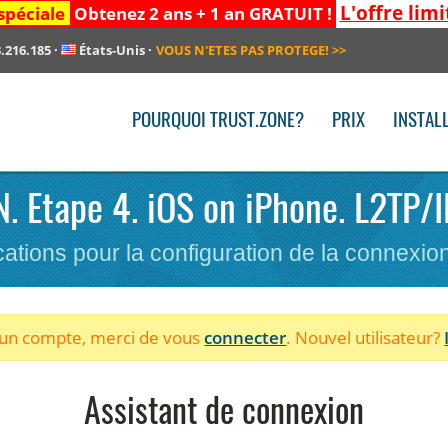
L'offre limi
spéciale
Obtenez 2 ans + 1 an GRATUIT !
.216.185
·
États-Unis
·
VOUS N'ETES PAS PROTEGE!
>>
POURQUOI TRUST.ZONE?
PRIX
INSTAL
PN. Etape 4. iOS on iPhone. L2TP/I
cations pour la configuration de la connexi
à un compte, merci de vous
connecter
. Nouvel utilisateur?
Assistant de connexion