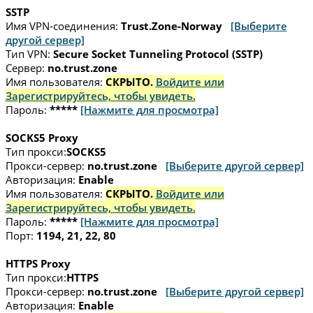
SSTP
Имя VPN-соединения:
Trust.Zone-Norway
[Выберите
другой сервер]
Тип VPN:
Secure Socket Tunneling Protocol (SSTP)
Сервер:
no.trust.zone
Имя пользователя:
СКРЫТО.
Войдите или
Зарегистрируйтесь, чтобы увидеть.
Пароль:
*****
[Нажмите для просмотра]
SOCKS5 Proxy
Тип прокси:
SOCKS5
Прокси-сервер:
no.trust.zone
[Выберите другой сервер]
Авторизация:
Enable
Имя пользователя:
СКРЫТО.
Войдите или
Зарегистрируйтесь, чтобы увидеть.
Пароль:
*****
[Нажмите для просмотра]
Порт:
1194, 21, 22, 80
HTTPS Proxy
Тип прокси:
HTTPS
Прокси-сервер:
no.trust.zone
[Выберите другой сервер]
Авторизация:
Enable