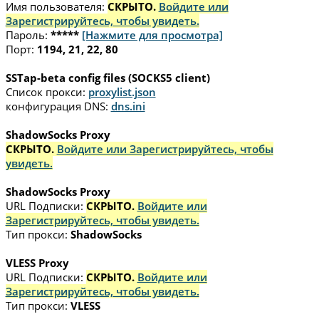
Имя пользователя:
СКРЫТО.
Войдите или
Зарегистрируйтесь, чтобы увидеть.
Пароль:
*****
[Нажмите для просмотра]
Порт:
1194, 21, 22, 80
SSTap-beta config files (SOCKS5 client)
Список прокси:
proxylist.json
конфигурация DNS:
dns.ini
ShadowSocks Proxy
СКРЫТО.
Войдите или Зарегистрируйтесь, чтобы
увидеть.
ShadowSocks Proxy
URL Подписки:
СКРЫТО.
Войдите или
Зарегистрируйтесь, чтобы увидеть.
Тип прокси:
ShadowSocks
VLESS Proxy
URL Подписки:
СКРЫТО.
Войдите или
Зарегистрируйтесь, чтобы увидеть.
Тип прокси:
VLESS