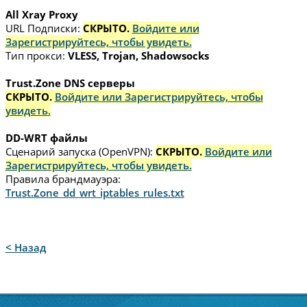
All Xray Proxy
URL Подписки:
СКРЫТО.
Войдите или
Зарегистрируйтесь, чтобы увидеть.
Тип прокси:
VLESS, Trojan, Shadowsocks
Trust.Zone DNS серверы
СКРЫТО.
Войдите или Зарегистрируйтесь, чтобы
увидеть.
DD-WRT файлы
Сценарий запуска (OpenVPN):
СКРЫТО.
Войдите или
Зарегистрируйтесь, чтобы увидеть.
Правила брандмауэра:
Trust.Zone_dd_wrt_iptables_rules.txt
< Назад