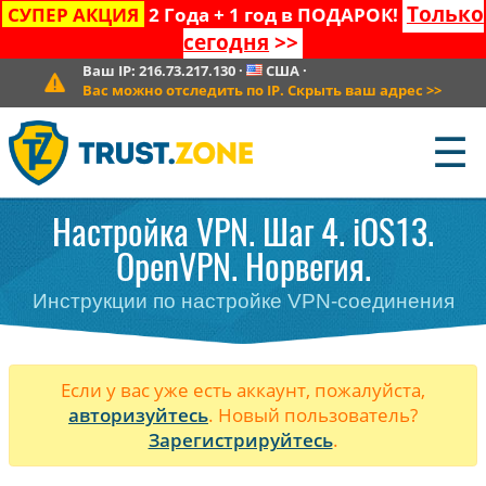
Только
СУПЕР АКЦИЯ
2 Года + 1 год в ПОДАРОК!
сегодня
>>
Ваш IP:
216.73.217.130
·
США
·
Вас можно отследить по IP. Скрыть ваш адрес
>>
☰
Настройка VPN. Шаг 4. iOS13.
OpenVPN. Норвегия.
Инструкции по настройке VPN-соединения
Если у вас уже есть аккаунт, пожалуйста,
авторизуйтесь
. Новый пользователь?
Зарегистрируйтесь
.