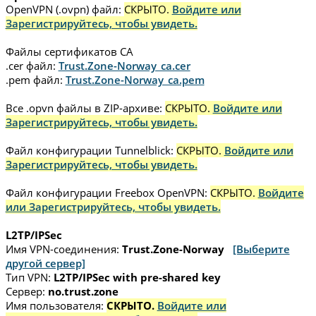
OpenVPN (.ovpn) файл:
СКРЫТО.
Войдите или
Зарегистрируйтесь, чтобы увидеть.
Файлы сертификатов CA
.cer файл:
Trust.Zone-Norway_ca.cer
.pem файл:
Trust.Zone-Norway_ca.pem
Все .opvn файлы в ZIP-архиве:
СКРЫТО.
Войдите или
Зарегистрируйтесь, чтобы увидеть.
Файл конфигурации Tunnelblick:
СКРЫТО.
Войдите или
Зарегистрируйтесь, чтобы увидеть.
Файл конфигурации Freebox OpenVPN:
СКРЫТО.
Войдите
или Зарегистрируйтесь, чтобы увидеть.
L2TP/IPSec
Имя VPN-соединения:
Trust.Zone-Norway
[Выберите
другой сервер]
Тип VPN:
L2TP/IPSec with pre-shared key
Сервер:
no.trust.zone
Имя пользователя:
СКРЫТО.
Войдите или