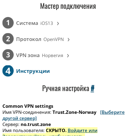
Мастер подключения
›
1
Cистема
iOS13
›
2
Протокол
OpenVPN
›
3
VPN зона
Норвегия
4
Инструкции
Ручная настройка
#
Common VPN settings
Имя VPN-соединения:
Trust.Zone-Norway
[Выберите
другой сервер]
Сервер:
no.trust.zone
Имя пользователя:
СКРЫТО.
Войдите или