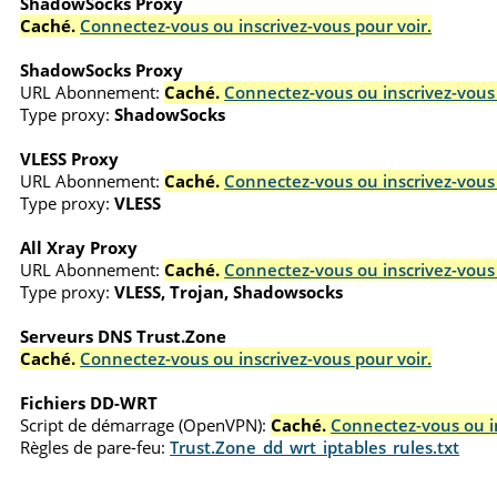
ShadowSocks Proxy
Caché.
Connectez-vous ou inscrivez-vous pour voir.
ShadowSocks Proxy
URL Abonnement:
Caché.
Connectez-vous ou inscrivez-vous 
Type proxy:
ShadowSocks
VLESS Proxy
URL Abonnement:
Caché.
Connectez-vous ou inscrivez-vous 
Type proxy:
VLESS
All Xray Proxy
URL Abonnement:
Caché.
Connectez-vous ou inscrivez-vous 
Type proxy:
VLESS, Trojan, Shadowsocks
Serveurs DNS Trust.Zone
Caché.
Connectez-vous ou inscrivez-vous pour voir.
Fichiers DD-WRT
Script de démarrage (OpenVPN):
Caché.
Connectez-vous ou in
Règles de pare-feu:
Trust.Zone_dd_wrt_iptables_rules.txt