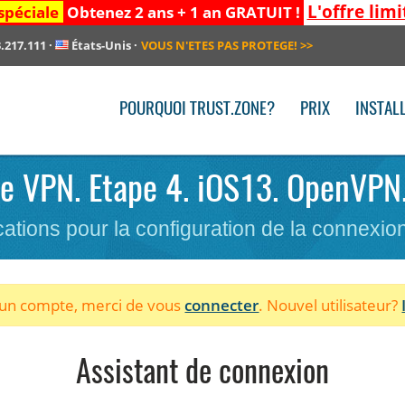
L'offre limi
spéciale
Obtenez 2 ans + 1 an GRATUIT !
.217.111
·
États-Unis
·
VOUS N'ETES PAS PROTEGE!
>>
POURQUOI TRUST.ZONE?
PRIX
INSTAL
 le VPN. Etape 4. iOS13. OpenVPN
cations pour la configuration de la connexi
à un compte, merci de vous
connecter
. Nouvel utilisateur?
Assistant de connexion