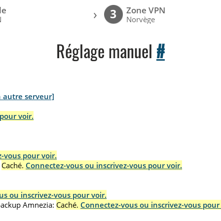
le
Zone VPN
›
3
N
Norvège
Réglage manuel
#
n autre serveur]
pour voir.
-vous pour voir.
Caché.
Connectez-vous ou inscrivez-vous pour voir.
s ou inscrivez-vous pour voir.
.backup Amnezia:
Caché.
Connectez-vous ou inscrivez-vous pour 