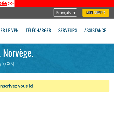
tée
>>
Français
MON COMPTE
LER LE VPN
TÉLÉCHARGER
SERVEURS
ASSISTANCE
. Norvège.
on VPN
Inscrivez vous ici
.