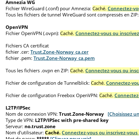
Amnezia WG
Fichier WireGuard (.conf) pour Amnezia:
Caché.
Connectez-vou
Tous les fichiers de tunnel WireGuard sont compressés en ZIP:
OpenVPN
Fichier OpenVPN (.ovpn):
Caché.
Connectez-vous ou inscrivez
Fichiers CA certificat
fichier .cer:
Trust.Zone-Norway_ca.cer
fichier .pem:
Trust.Zone-Norway_ca.pem
Tous les fichiers .ovpn en ZIP:
Caché.
Connectez-vous ou inscr
Fichier de configuration de Tunnelblick:
Caché.
Connectez-vous
Fichier de configuration Freebox OpenVPN:
Caché.
Connectez-
L2TP/IPSec
Nom de connexion VPN:
Trust.Zone-Norway
[Choisissez u
Type de VPN:
L2TP/IPSec with pre-shared key
Serveur:
no.trust.zone
Nom d'utilisateur:
Caché.
Connectez-vous ou inscrivez-vous 
Mot de passe:
*****
[Cliquez pour voir]