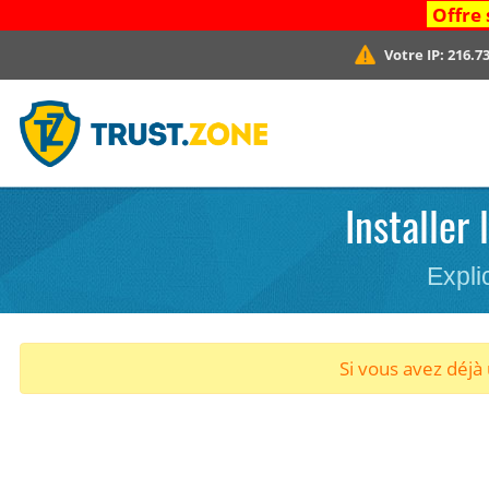
Offre 
Votre IP:
216.73
Installer
Expli
Si vous avez déj