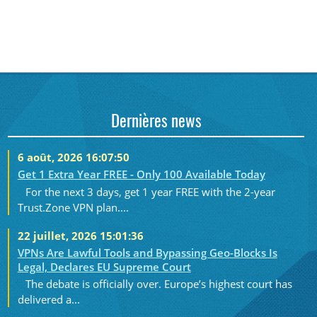
Dernières news
6 août, 2026 16:07:50
Get 1 Extra Year FREE - Only 100 Available Today
For the next 3 days, get 1 year FREE with the 2-year
Trust.Zone VPN plan....
22 juillet, 2026 15:01:36
VPNs Are Lawful Tools and Bypassing Geo-Blocks Is
Legal, Declares EU Supreme Court
The debate is officially over. Europe’s highest court has
delivered a...