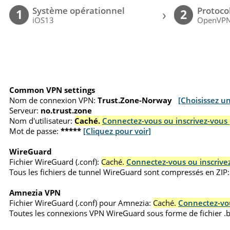
Système opérationnel
Protoco
›
1
2
iOS13
OpenVP
Common VPN settings
Nom de connexion VPN:
Trust.Zone-Norway
[Choisissez u
Serveur:
no.trust.zone
Nom d'utilisateur:
Caché.
Connectez-vous ou inscrivez-vous 
Mot de passe:
*****
[Cliquez pour voir]
WireGuard
Fichier WireGuard (.conf):
Caché.
Connectez-vous ou inscrivez
Tous les fichiers de tunnel WireGuard sont compressés en ZIP:
Amnezia VPN
Fichier WireGuard (.conf) pour Amnezia:
Caché.
Connectez-vou
Toutes les connexions VPN WireGuard sous forme de fichier 