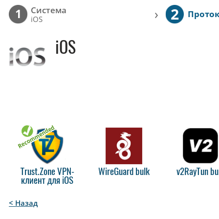
2
Cистема
›
1
Прото
iOS
iOS
Trust.Zone VPN-
WireGuard bulk
v2RayTun bu
клиент для iOS
< Назад