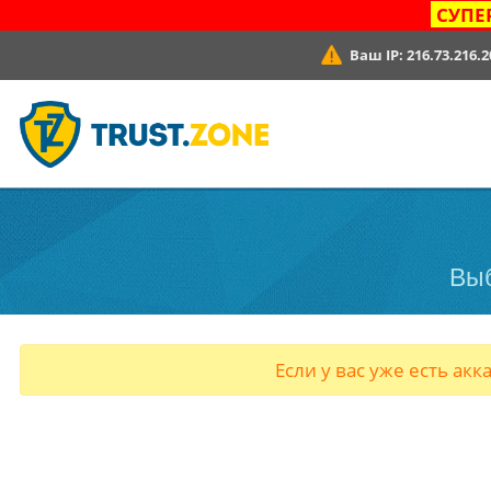
СУПЕ
Ваш IP:
216.73.216.2
Выб
Если у вас уже есть акк