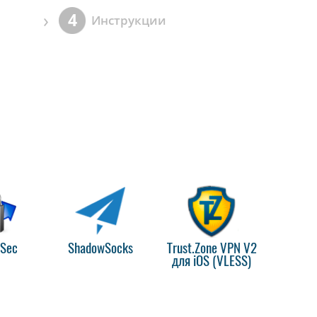
›
4
Инструкции
PSec
ShadowSocks
Trust.Zone VPN V2
для iOS (VLESS)