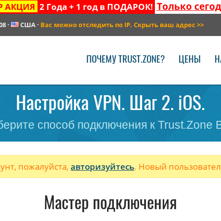
Только сего
Р АКЦИЯ
2 Года + 1 год в ПОДАРОК!
08
·
США
·
Вас можно отследить по IP. Скрыть ваш адрес
>>
ПОЧЕМУ TRUST.ZONE?
ЦЕНЫ
Н
Настройка VPN. Шаг 2. iOS.
ерите способ подключения к Trust.Zone
аунт, пожалуйста,
авторизуйтесь
. Новый пользовате
Мастер подключения