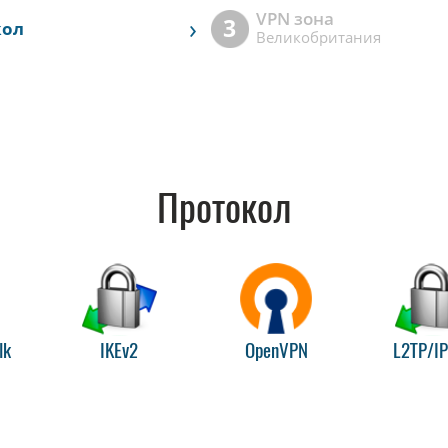
VPN зона
›
3
кол
Великобритания
Протокол
lk
IKEv2
OpenVPN
L2TP/I