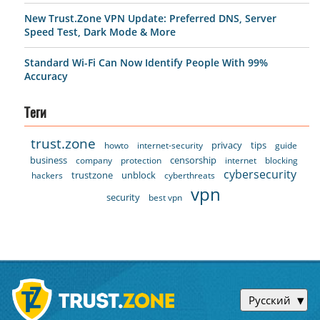
New Trust.Zone VPN Update: Preferred DNS, Server
Speed Test, Dark Mode & More
Standard Wi-Fi Can Now Identify People With 99%
Accuracy
Теги
trust.zone
privacy
tips
howto
internet-security
guide
business
censorship
company
protection
internet
blocking
cybersecurity
trustzone
unblock
hackers
cyberthreats
vpn
security
best vpn
Русский