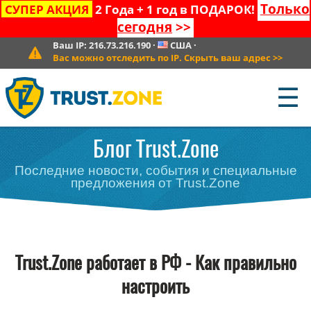
Только
СУПЕР АКЦИЯ
2 Года + 1 год в ПОДАРОК!
сегодня
>>
Ваш IP:
216.73.216.190
·
США
·
Вас можно отследить по IP. Скрыть ваш адрес
>>
☰
Блог Trust.Zone
Последние новости, события и специальные
предложения от Trust.Zone
Trust.Zone работает в РФ - Как правильно
настроить