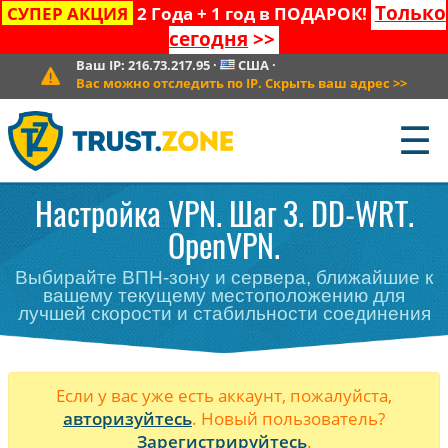
Только
СУПЕР АКЦИЯ
2 Года + 1 год в ПОДАРОК!
сегодня
>>
Ваш IP:
216.73.217.95
·
США
·
Вас можно отследить по IP. Скрыть ваш адрес
>>
☰
Настройка VPN. Шаг 3. DD-WRT.
OpenVPN.
Выбирайте ВПН-зону и сервера, ближайшие к
вашему текущему местоположению для
лучшей скорости и стабильности соединения
Если у вас уже есть аккаунт, пожалуйста,
авторизуйтесь
. Новый пользователь?
Зарегистрируйтесь
.