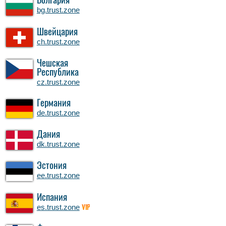
Болгария
bg.trust.zone
Швейцария
ch.trust.zone
Чешская
Республика
cz.trust.zone
Германия
de.trust.zone
Дания
dk.trust.zone
Эстония
ee.trust.zone
Испания
es.trust.zone
VIP