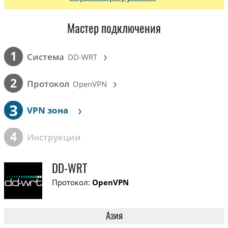
Мастер подключения
›
1
Cистема
DD-WRT
›
2
Протокол
OpenVPN
3
›
VPN зона
4
Инструкции
DD-WRT
Протокол:
OpenVPN
Азия