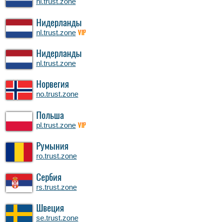
nl.trust.zone
Нидерланды
nl.trust.zone
VIP
Нидерланды
nl.trust.zone
Норвегия
no.trust.zone
Польша
pl.trust.zone
VIP
Румыния
ro.trust.zone
Сербия
rs.trust.zone
Швеция
se.trust.zone