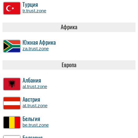
Турция
tr.trust.zone
Африка
Южная Африка
za.trust.zone
Европа
Албания
al.trust.zone
Австрия
at.trust.zone
Бельгия
be.trust.zone