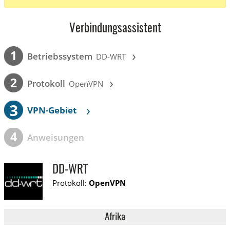
Verbindungsassistent
›
1
Betriebssystem
DD-WRT
›
2
Protokoll
OpenVPN
3
›
VPN-Gebiet
4
Anweisungen
DD-WRT
Protokoll:
OpenVPN
Afrika