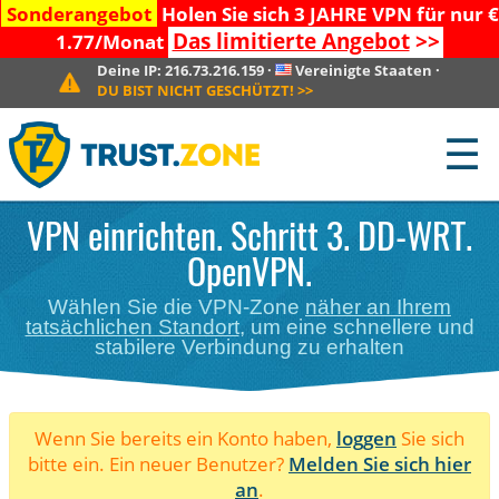
Sonderangebot
Holen Sie sich 3 JAHRE VPN für nur €
Das limitierte Angebot
>>
1.77/Monat
Deine IP:
216.73.216.159
·
Vereinigte Staaten
·
DU BIST NICHT GESCHÜTZT!
>>
☰
VPN einrichten. Schritt 3. DD-WRT.
OpenVPN.
Wählen Sie die VPN-Zone
näher an Ihrem
tatsächlichen Standort
, um eine schnellere und
stabilere Verbindung zu erhalten
Wenn Sie bereits ein Konto haben,
loggen
Sie sich
bitte ein. Ein neuer Benutzer?
Melden Sie sich hier
an
.