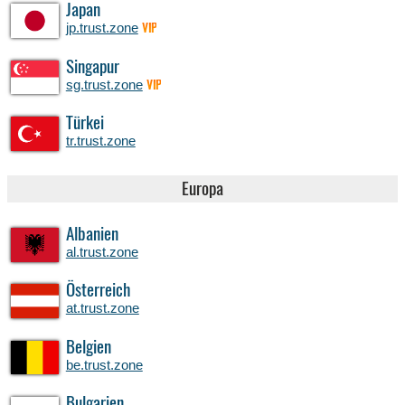
Japan
jp.trust.zone
VIP
Singapur
sg.trust.zone
VIP
Türkei
tr.trust.zone
Europa
Albanien
al.trust.zone
Österreich
at.trust.zone
Belgien
be.trust.zone
Bulgarien