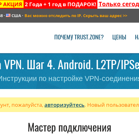
Только сего
Р АКЦИЯ
2 Года + 1 год в ПОДАРОК!
58
·
США
·
Вас можно отследить по IP. Скрыть ваш адрес
>>
ПОЧЕМУ TRUST.ZONE?
ЦЕНЫ
Н
 VPN. Шаг 4. Android. L2TP/IPSe
Инструкции по настройке VPN-соединени
аунт, пожалуйста,
авторизуйтесь
. Новый пользовате
Мастер подключения