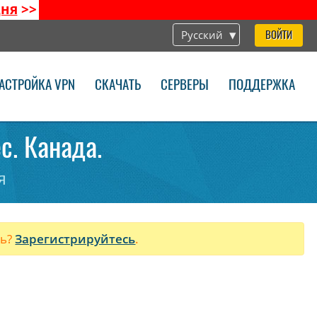
дня
>>
Русский
ВОЙТИ
АСТРОЙКА VPN
СКАЧАТЬ
СЕРВЕРЫ
ПОДДЕРЖКА
c. Канада.
я
ль?
Зарегистрируйтесь
.