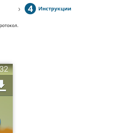
4
›
Инструкции
протокол.