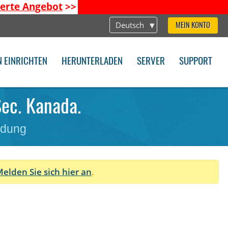
ierte Angebot
>>
Deutsch
MEIN KONTO
N EINRICHTEN
HERUNTERLADEN
SERVER
SUPPORT
Sec. Kanada.
ndung
elden Sie sich hier an
.