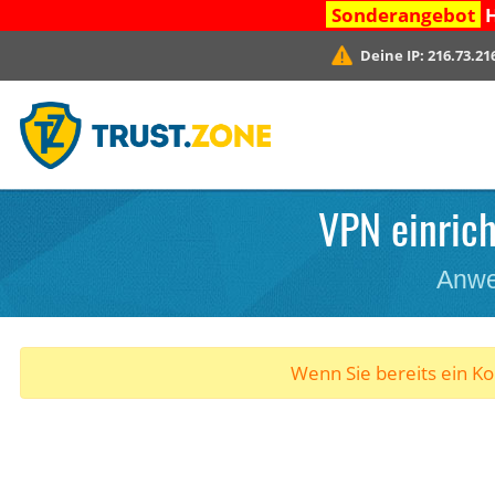
Sonderangebot
H
Deine IP:
216.73.21
VPN einrich
Anwe
Wenn Sie bereits ein K