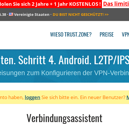
Das limit
olen Sie sich 2 Jahre + 1 Jahr KOSTENLOS !
6.38
·
Vereinigte Staaten
·
DU BIST NICHT GESCHÜTZT!
>>
WIESO TRUST.ZONE?
PREISE
VP
ten. Schritt 4. Android. L2TP/IP
isungen zum Konfigurieren der VPN-Verbi
onto haben,
loggen
Sie sich bitte ein. Ein neuer Benutzer?
M
Verbindungsassistent