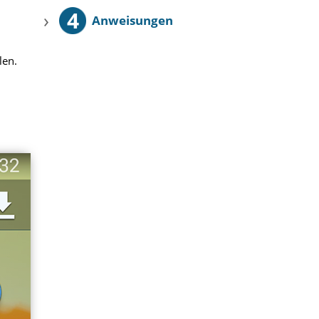
4
›
Anweisungen
len.