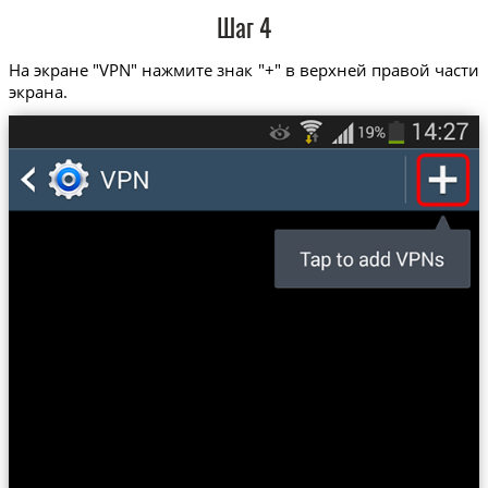
Шаг 4
На экране "VPN" нажмите знак "+" в верхней правой части
экрана.