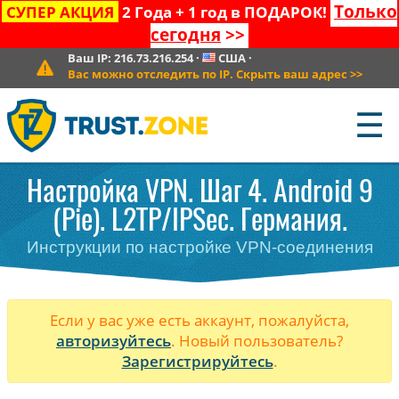
Только
СУПЕР АКЦИЯ
2 Года + 1 год в ПОДАРОК!
сегодня
>>
Ваш IP:
216.73.216.254
·
США
·
Вас можно отследить по IP. Скрыть ваш адрес
>>
☰
Настройка VPN. Шаг 4. Android 9
(Pie). L2TP/IPSec. Германия.
Инструкции по настройке VPN-соединения
Если у вас уже есть аккаунт, пожалуйста,
авторизуйтесь
. Новый пользователь?
Зарегистрируйтесь
.