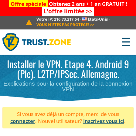
Offre spéciale
Obtenez 2 ans + 1 an GRATUIT !
L'offre limitée
>>
Votre IP:
216.73.217.54
·
États-Unis
·
VOUS N'ETES PAS PROTEGE!
>>
☰
Installer le VPN. Etape 4. Android 9
(Pie). L2TP/IPSec. Allemagne.
Explications pour la configuration de la connexion
VPN
Si vous avez déjà un compte, merci de vous
connecter
. Nouvel utilisateur?
Inscrivez vous ici
.