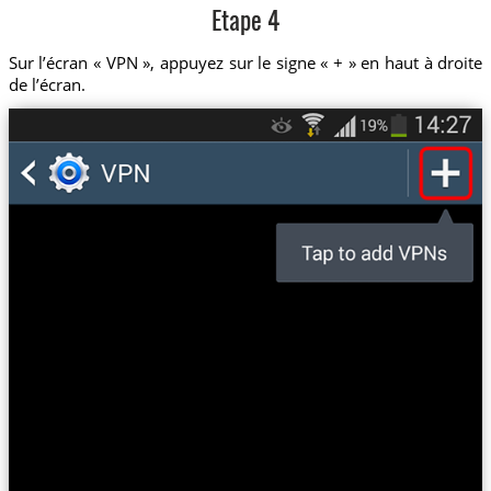
Etape 4
Sur l’écran « VPN », appuyez sur le signe « + » en haut à droite
de l’écran.