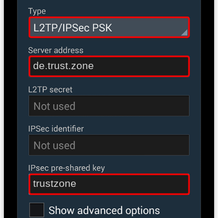
de.trust.zone
trustzone