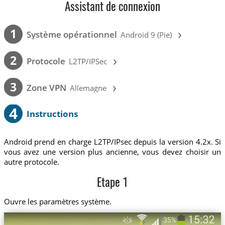
Assistant de connexion
›
1
Système opérationnel
Android 9 (Pie)
›
2
Protocole
L2TP/IPSec
›
3
Zone VPN
Allemagne
4
Instructions
Android prend en charge L2TP/IPsec depuis la version 4.2x. Si
vous avez une version plus ancienne, vous devez choisir un
autre protocole.
Etape 1
Ouvre les paramètres système.