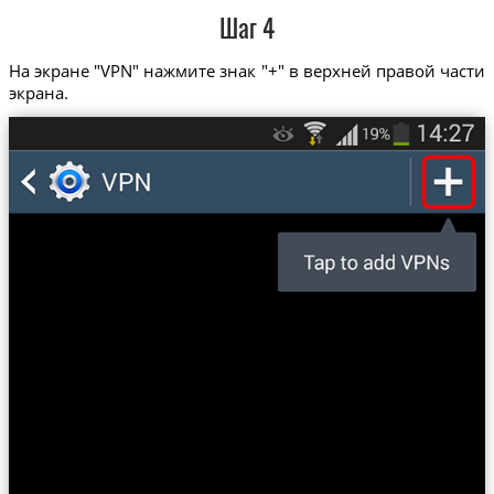
Шаг 4
На экране "VPN" нажмите знак "+" в верхней правой части
экрана.