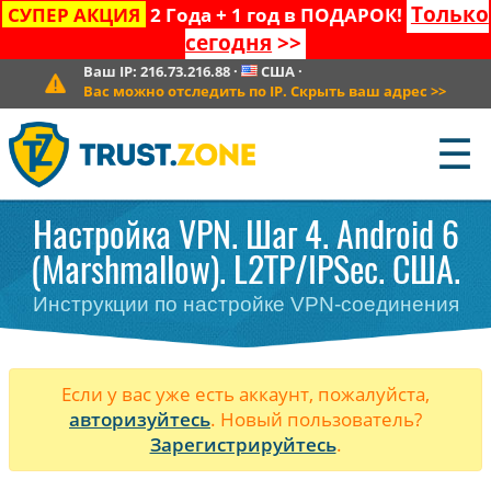
Только
СУПЕР АКЦИЯ
2 Года + 1 год в ПОДАРОК!
сегодня
>>
Ваш IP:
216.73.216.88
·
США
·
Вас можно отследить по IP. Скрыть ваш адрес
>>
☰
Настройка VPN. Шаг 4. Android 6
(Marshmallow). L2TP/IPSec. США.
Инструкции по настройке VPN-соединения
Если у вас уже есть аккаунт, пожалуйста,
авторизуйтесь
. Новый пользователь?
Зарегистрируйтесь
.