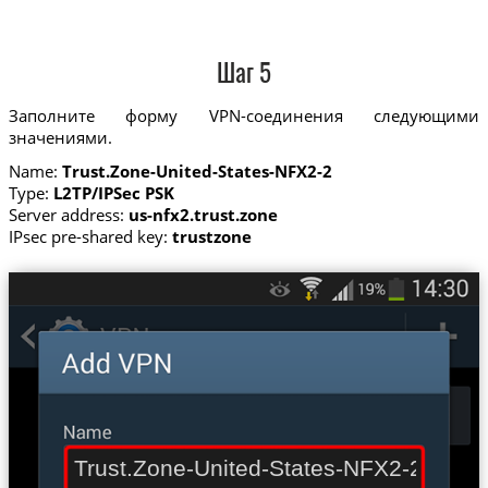
Шаг 5
Заполните форму VPN-соединения следующими
значениями.
Name:
Trust.Zone-United-States-NFX2-2
Type:
L2TP/IPSec PSK
Server address:
us-nfx2.trust.zone
IPsec pre-shared key:
trustzone
Trust.Zone-United-States-NFX2-2