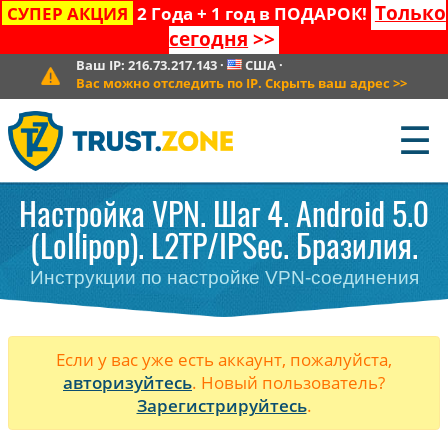
Только
СУПЕР АКЦИЯ
2 Года + 1 год в ПОДАРОК!
сегодня
>>
Ваш IP:
216.73.217.143
·
США
·
Вас можно отследить по IP. Скрыть ваш адрес
>>
☰
Настройка VPN. Шаг 4. Android 5.0
(Lollipop). L2TP/IPSec. Бразилия.
Инструкции по настройке VPN-соединения
Если у вас уже есть аккаунт, пожалуйста,
авторизуйтесь
. Новый пользователь?
Зарегистрируйтесь
.