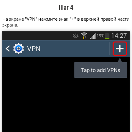
Шаг 4
На экране "VPN" нажмите знак "+" в верхней правой части
экрана.