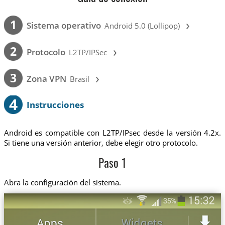
›
1
Sistema operativo
Android 5.0 (Lollipop)
›
2
Protocolo
L2TP/IPSec
›
3
Zona VPN
Brasil
4
Instrucciones
Android es compatible con L2TP/IPsec desde la versión 4.2x.
Si tiene una versión anterior, debe elegir otro protocolo.
Paso 1
Abra la configuración del sistema.