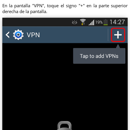
En la pantalla "VPN", toque el signo "+" en la parte superior
derecha de la pantalla.