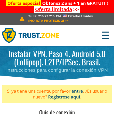
Oferta especial
Obtenez 2 ans + 1 an GRATUIT !
Oferta limitada
>>
Tu IP:
216.73.216.194
·
Estados Unidos
·
¡NO ESTÁ PROTEGIDO!
>>
☰
Instalar VPN. Paso 4. Android 5.0
(Lollipop). L2TP/IPSec. Brasil.
Instrucciones para configurar la conexión VPN
Si ya tiene una cuenta, por favor
entre
. ¿Es usuario
nuevo?
Regístrese aquí
.
Guía de conexión