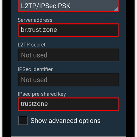
br.trust.zone
trustzone