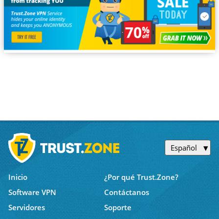
Español
Inicio
¿Por qué Trust.Zone?
Software VPN
Contáctanos
Servidores
Soporte