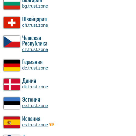
Болгария
bg.trust.zone
Швейцария
ch.trust.zone
Чешская
Республика
cz.trust.zone
Германия
de.trust.zone
Дания
dk.trust.zone
Эстония
ee.trust.zone
Испания
es.trust.zone
VIP