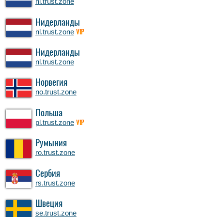
nl.trust.zone
Нидерланды
nl.trust.zone
VIP
Нидерланды
nl.trust.zone
Норвегия
no.trust.zone
Польша
pl.trust.zone
VIP
Румыния
ro.trust.zone
Сербия
rs.trust.zone
Швеция
se.trust.zone