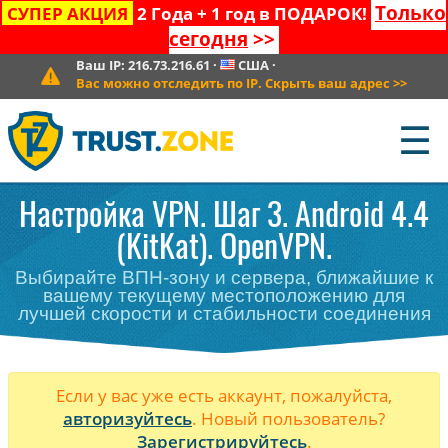
Только
СУПЕР АКЦИЯ
2 Года + 1 год в ПОДАРОК!
сегодня
>>
Ваш IP:
216.73.216.61
·
США
·
Вас можно отследить по IP. Скрыть ваш адрес
>>
☰
Настройка VPN. Шаг 3. Android 4.4
(KitKat). OpenVPN.
Выбирайте ВПН-зону и сервера, ближайшие к
вашему текущему местоположению для
лучшей скорости и стабильности соединения
Если у вас уже есть аккаунт, пожалуйста,
авторизуйтесь
. Новый пользователь?
Зарегистрируйтесь
.