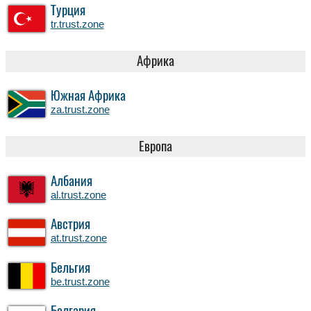
Турция
tr.trust.zone
Африка
Южная Африка
za.trust.zone
Европа
Албания
al.trust.zone
Австрия
at.trust.zone
Бельгия
be.trust.zone