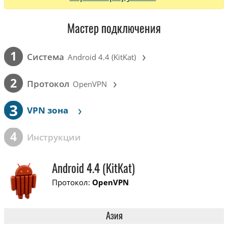
Мастер подключения
›
1
Cистема
Android 4.4 (KitKat)
›
2
Протокол
OpenVPN
3
›
VPN зона
4
Инструкции
Android 4.4 (KitKat)
Протокол:
OpenVPN
Азия