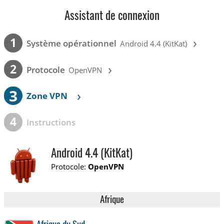
Assistant de connexion
›
1
Système opérationnel
Android 4.4 (KitKat)
›
2
Protocole
OpenVPN
3
›
Zone VPN
4
Instructions
Android 4.4 (KitKat)
Protocole:
OpenVPN
Afrique