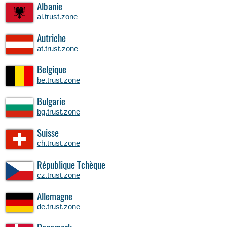
Albanie
al.trust.zone
Autriche
at.trust.zone
Belgique
be.trust.zone
Bulgarie
bg.trust.zone
Suisse
ch.trust.zone
République Tchèque
cz.trust.zone
Allemagne
de.trust.zone