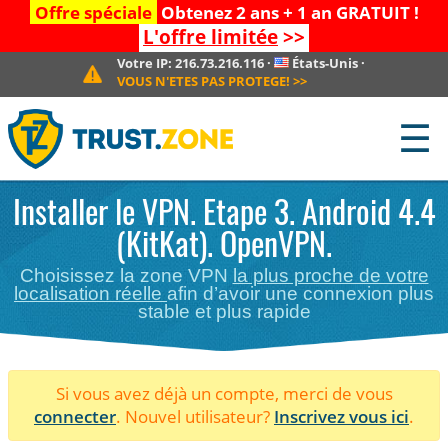
Offre spéciale
Obtenez 2 ans + 1 an GRATUIT !
L'offre limitée
>>
Votre IP:
216.73.216.116
·
États-Unis
·
VOUS N'ETES PAS PROTEGE!
>>
☰
Installer le VPN. Etape 3. Android 4.4
(KitKat). OpenVPN.
Choisissez la zone VPN
la plus proche de votre
localisation réelle
afin d’avoir une connexion plus
stable et plus rapide
Si vous avez déjà un compte, merci de vous
connecter
. Nouvel utilisateur?
Inscrivez vous ici
.