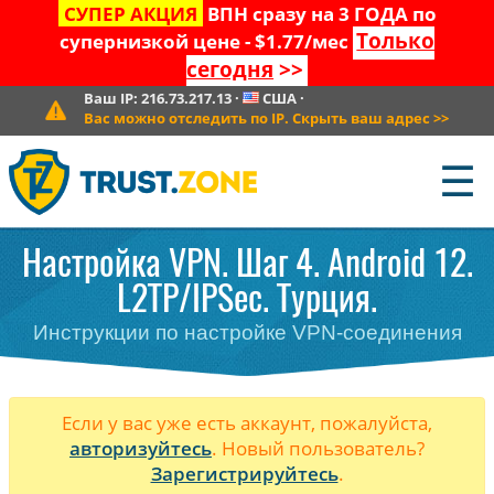
СУПЕР АКЦИЯ
ВПН сразу на 3 ГОДА по
Только
супернизкой цене - $1.77/мес
сегодня
>>
Ваш IP:
216.73.217.13
·
США
·
Вас можно отследить по IP. Скрыть ваш адрес
>>
☰
Настройка VPN. Шаг 4. Android 12.
L2TP/IPSec. Турция.
Инструкции по настройке VPN-соединения
Если у вас уже есть аккаунт, пожалуйста,
авторизуйтесь
. Новый пользователь?
Зарегистрируйтесь
.