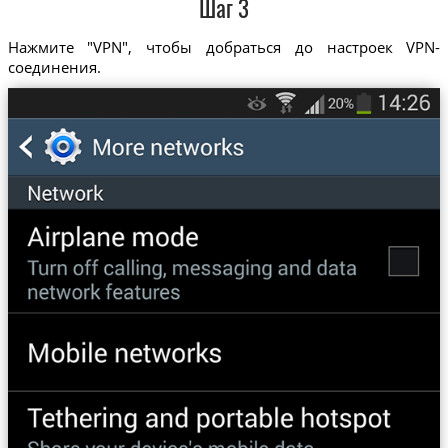
Шаг 3
Нажмите "VPN", чтобы добраться до настроек VPN-
соединения.