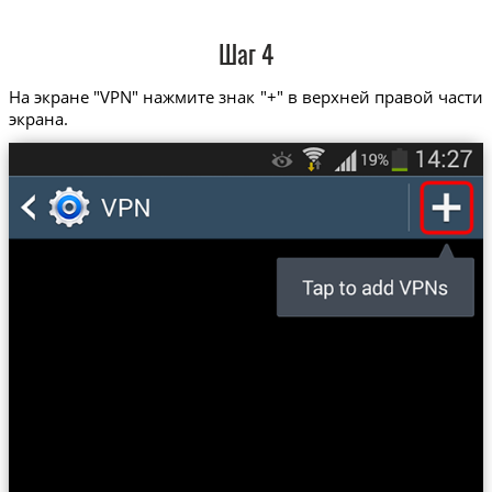
Шаг 4
На экране "VPN" нажмите знак "+" в верхней правой части
экрана.