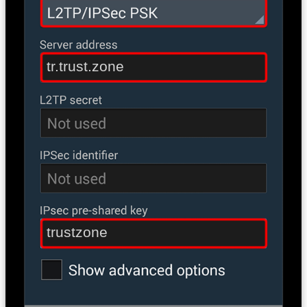
tr.trust.zone
trustzone