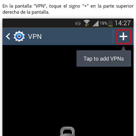
En la pantalla "VPN", toque el signo "+" en la parte superior
derecha de la pantalla.