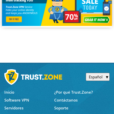
Español
Inicio
¿Por qué Trust.Zone?
Software VPN
Contáctanos
Servidores
Soporte