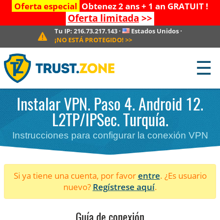
Oferta especial
Obtenez 2 ans + 1 an GRATUIT !
Oferta limitada
>>
Tu IP:
216.73.217.143
·
Estados Unidos
·
¡NO ESTÁ PROTEGIDO!
>>
☰
Instalar VPN. Paso 4. Android 12.
L2TP/IPSec. Turquía.
Instrucciones para configurar la conexión VPN
Si ya tiene una cuenta, por favor
entre
. ¿Es usuario
nuevo?
Regístrese aquí
.
Guía de conexión