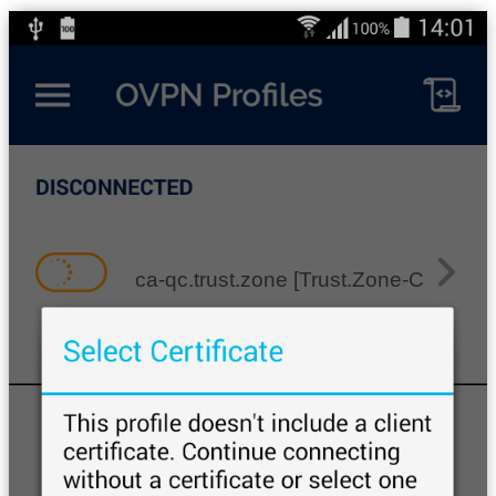
ca-qc.trust.zone [Trust.Zone-Canada