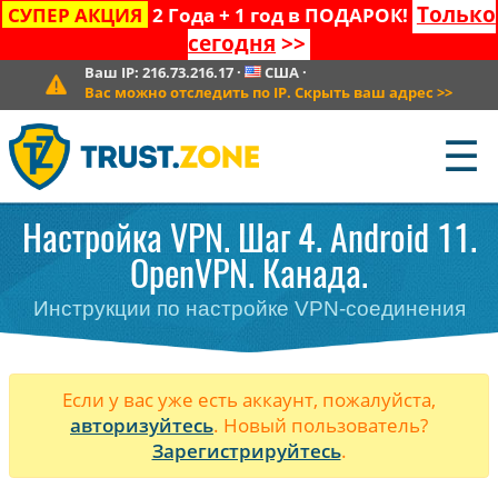
Только
СУПЕР АКЦИЯ
2 Года + 1 год в ПОДАРОК!
сегодня
>>
Ваш IP:
216.73.216.17
·
США
·
Вас можно отследить по IP. Скрыть ваш адрес
>>
☰
Настройка VPN. Шаг 4. Android 11.
OpenVPN. Канада.
Инструкции по настройке VPN-соединения
Если у вас уже есть аккаунт, пожалуйста,
авторизуйтесь
. Новый пользователь?
Зарегистрируйтесь
.