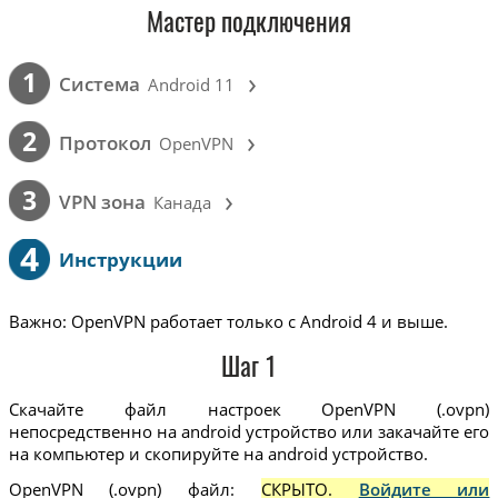
Мастер подключения
›
1
Cистема
Android 11
›
2
Протокол
OpenVPN
›
3
VPN зона
Канада
4
Инструкции
Важно: OpenVPN работает только с Android 4 и выше.
Шаг 1
Скачайте файл настроек OpenVPN (.ovpn)
непосредственно на android устройство или закачайте его
на компьютер и скопируйте на android устройство.
OpenVPN (.ovpn) файл:
СКРЫТО.
Войдите или