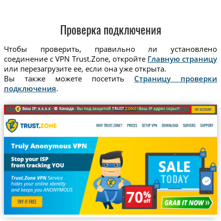
Проверка подключения
Чтобы проверить, правильно ли установлено
соединение с VPN Trust.Zone, откройте
Главную страницу
или перезагрузите ее, если она уже открыта.
Вы также можете посетить
Страницу проверки
подключения
.
Ваш IP: x.x.x.x ·
Канада ·
Вы под защитой
TRUST
.ZONE
! Ваш IP адрес скрыт!