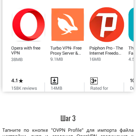
Шаг 3
Тапните по кнопке "OVPN Profile" для импорта файла
настройки .ovpn и создания OpenVPN соединения к