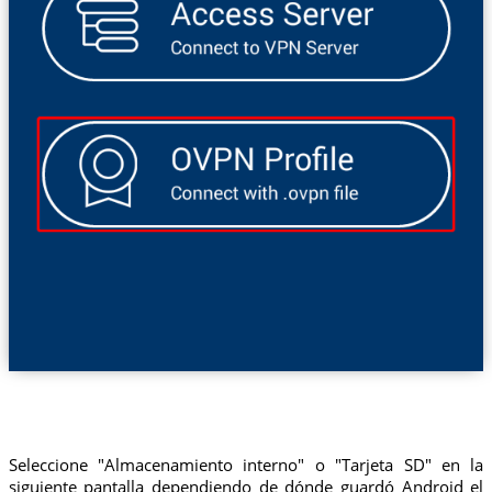
Seleccione "Almacenamiento interno" o "Tarjeta SD" en la
siguiente pantalla dependiendo de dónde guardó Android el