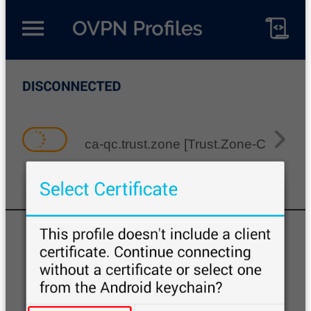
ca-qc.trust.zone [Trust.Zone-Canada