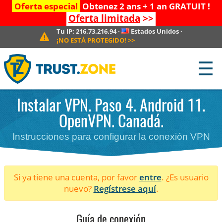
Oferta especial
Obtenez 2 ans + 1 an GRATUIT !
Oferta limitada
>>
Tu IP:
216.73.216.94
·
Estados Unidos
·
¡NO ESTÁ PROTEGIDO!
>>
☰
Instalar VPN. Paso 4. Android 11.
OpenVPN. Canadá.
Instrucciones para configurar la conexión VPN
Si ya tiene una cuenta, por favor
entre
. ¿Es usuario
nuevo?
Regístrese aquí
.
Guía de conexión