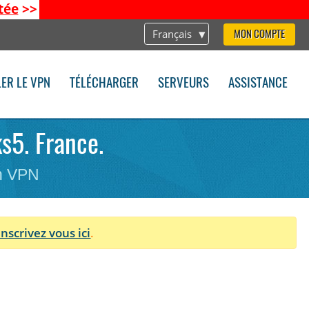
tée
>>
Français
MON COMPTE
LER LE VPN
TÉLÉCHARGER
SERVEURS
ASSISTANCE
s5. France.
on VPN
Inscrivez vous ici
.