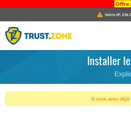
Offre 
Votre IP:
216.7
Installer 
Expli
Si vous avez déj