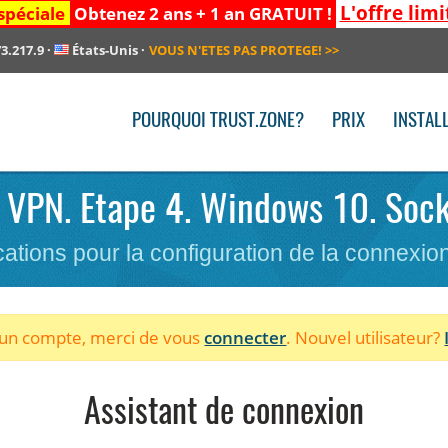
L'offre limi
spéciale
Obtenez 2 ans + 1 an GRATUIT !
3.217.9
·
États-Unis
·
VOUS N'ETES PAS PROTEGE!
>>
POURQUOI TRUST.ZONE?
PRIX
INSTAL
le VPN. Etape 4. Windows 10. Sock
cations pour la configuration de la connexi
à un compte, merci de vous
connecter
. Nouvel utilisateur?
Assistant de connexion