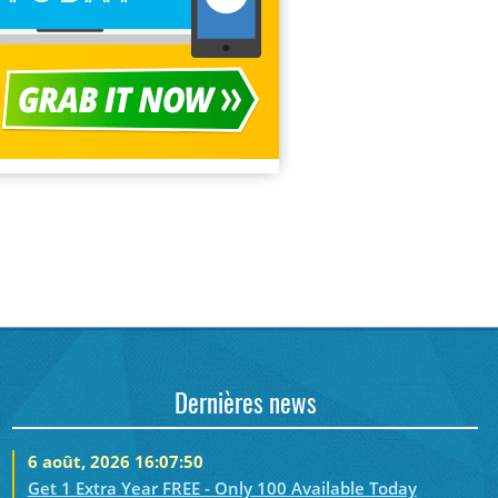
Dernières news
6 août, 2026 16:07:50
Get 1 Extra Year FREE - Only 100 Available Today