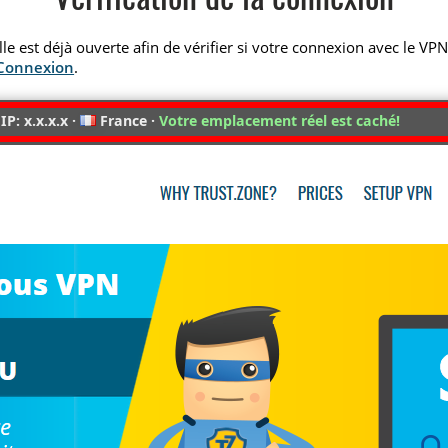
Vérification de la connexion
elle est déjà ouverte afin de vérifier si votre connexion avec le VP
 Connexion
.
IP: x.x.x.x ·
France ·
Votre emplacement réel est caché!