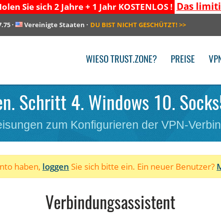
Das limit
olen Sie sich 2 Jahre + 1 Jahr KOSTENLOS !
7.75
·
Vereinigte Staaten
·
DU BIST NICHT GESCHÜTZT!
>>
WIESO TRUST.ZONE?
PREISE
VP
n. Schritt 4. Windows 10. Socks
isungen zum Konfigurieren der VPN-Verbi
onto haben,
loggen
Sie sich bitte ein. Ein neuer Benutzer?
M
Verbindungsassistent