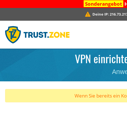
Sonderangebot
H
Deine IP:
216.73.21
VPN einrichte
Anwe
Wenn Sie bereits ein K