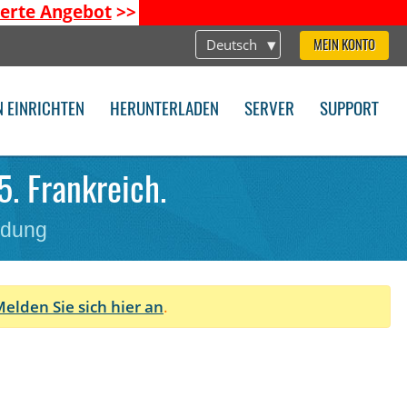
ierte Angebot
>>
Deutsch
MEIN KONTO
N EINRICHTEN
HERUNTERLADEN
SERVER
SUPPORT
5. Frankreich.
ndung
elden Sie sich hier an
.