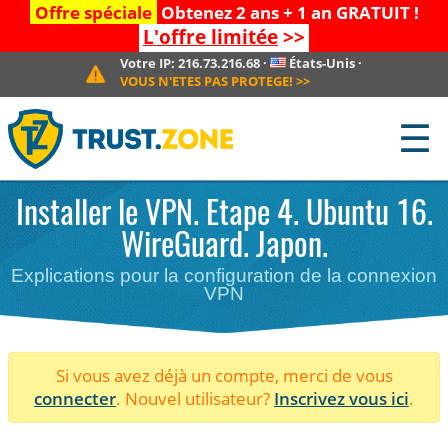
Offre spéciale
Obtenez 2 ans + 1 an GRATUIT !
L'offre limitée
>>
Votre IP:
216.73.216.68
·
États-Unis
·
VOUS N'ETES PAS PROTEGE!
>>
☰
Installer le VPN. Etape 4. Ubuntu 16.
WireGuard. Japon.
Explications pour la configuration de la connexion
VPN
Si vous avez déjà un compte, merci de vous
connecter
. Nouvel utilisateur?
Inscrivez vous ici
.