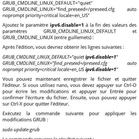
GRUB_CMDLINE_LINUX_DEFAULT="quiet"
GRUB_CMDLINE_LINUX="find_preseed=/preseed.cfg auto
noprompt priority=critical locale=en_US"
Ajoutez le paramètre
ipv6.disable=1
à la fin des valeurs des
paramètres GRUB_CMDLINE_LINUX_DEFAULT et
GRUB_CMDLINE_LINUX (entre guillemets) :
Après l’édition, vous devriez obtenir les lignes suivantes :
GRUB_CMDLINE_LINUX_DEFAULT="quiet
ipv6.disable=1
"
GRUB_CMDLINE_LINUX="find_preseed=/preseed.cfg auto
noprompt priority=critical locale=en_US
ipv6.disable=1
"
Vous pouvez maintenant enregistrer le fichier et quitter
l’éditeur. Si vous utilisez nano, vous devez appuyer sur Ctrl-O
pour écrire les modifications et appuyer sur Entrée pour
confirmer l’écriture du fichier. Ensuite, vous pouvez appuyer
sur Ctrl-X pour quitter l’éditeur.
Exécutez la commande suivante pour appliquer les
modifications GRUB :
sudo update-grub
La commande renverra le résultat suivant :