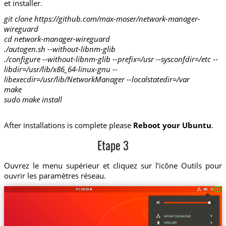
et installer.
git clone https://github.com/max-moser/network-manager-
wireguard
cd network-manager-wireguard
./autogen.sh --without-libnm-glib
./configure --without-libnm-glib --prefix=/usr --sysconfdir=/etc --
libdir=/usr/lib/x86_64-linux-gnu --
libexecdir=/usr/lib/NetworkManager --localstatedir=/var
make
sudo make install
After installations is complete please
Reboot your Ubuntu
.
Etape 3
Ouvrez le menu supérieur et cliquez sur l’icône Outils pour
ouvrir les paramètres réseau.