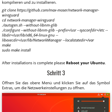
kompilieren und zu installieren.
git clone https://github.com/max-moser/network-manager-
wireguard
cd network-manager-wireguard
./autogen.sh --without-libnm-glib
./configure --without-libnm-glib --prefix=/usr --sysconfdir=/etc --
libdir=/usr/lib/x86_64-linux-gnu --
libexecdir=/usr/lib/NetworkManager --localstatedir=/var
make
sudo make install
After installations is complete please
Reboot your Ubuntu
.
Schritt 3
Öffnen Sie das obere Menü und klicken Sie auf das Symbol
Extras, um die Netzwerkeinstellungen zu öffnen.