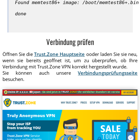
Found memtest86+ image: /boot/memtest86+.bin
done
Verbindung prüfen
Öffnen Sie die
Trust.Zone Hauptseite
ooder laden Sie sie neu,
wenn sie bereits geöffnet ist, um zu überprüfen, ob Ihre
Verbindung mit Trust.Zone VPN korrekt hergestellt wurde.
Sie können auch unsere
Verbindungsprüfungsseite
besuchen.
Deine IP: x.x.x.x ·
Japan ·
Sie sind jetzt in
TRUST
.ZONE
! Ihr wirklicher Standort ist versteckt!