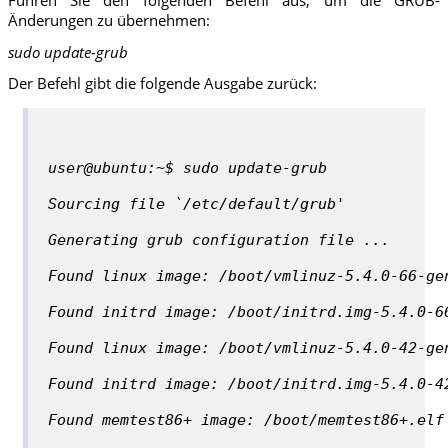
Führen Sie den folgenden Befehl aus, um die GRUB-
Änderungen zu übernehmen:
sudo update-grub
Der Befehl gibt die folgende Ausgabe zurück:
user@ubuntu:~$ sudo update-grub
Sourcing file `/etc/default/grub'
Generating grub configuration file ...
Found linux image: /boot/vmlinuz-5.4.0-66-ge
Found initrd image: /boot/initrd.img-5.4.0-6
Found linux image: /boot/vmlinuz-5.4.0-42-ge
Found initrd image: /boot/initrd.img-5.4.0-4
Found memtest86+ image: /boot/memtest86+.elf