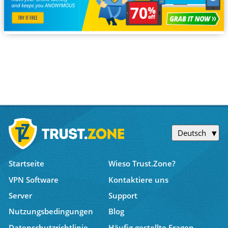
Deutsch
Startseite
Wieso Trust.Zone?
VPN Software
Kontaktiere uns
Server
Support
Nutzungsbedingungen
Blog
Datenschutzrichtlinie
Häufig gestellte Fragen