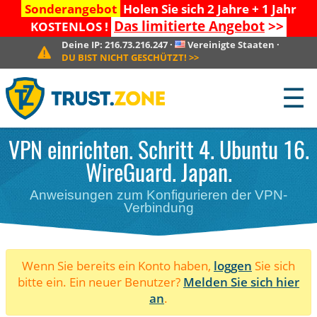
Sonderangebot
Holen Sie sich 2 Jahre + 1 Jahr
Das limitierte Angebot
>>
KOSTENLOS !
Deine IP:
216.73.216.247
·
Vereinigte Staaten
·
DU BIST NICHT GESCHÜTZT!
>>
☰
VPN einrichten. Schritt 4. Ubuntu 16.
WireGuard. Japan.
Anweisungen zum Konfigurieren der VPN-
Verbindung
Wenn Sie bereits ein Konto haben,
loggen
Sie sich
bitte ein. Ein neuer Benutzer?
Melden Sie sich hier
an
.