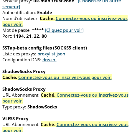
Serveur proxy:
uk-man.trust.zone
[Choisissez un autre
serveur]
Authentification:
Enable
Nom d'utilisateur:
Caché.
Connectez-vous ou inscrivez-vous
pour voir.
Mot de passe:
*****
[Cliquez pour voir]
Port:
1194, 21, 22, 80
SSTap-beta config files (SOCKS5 client)
Liste des proxys:
proxylist.json
Configuration DNS:
dns.ini
ShadowSocks Proxy
Caché.
Connectez-vous ou inscrivez-vous pour voir.
ShadowSocks Proxy
URL Abonnement:
Caché.
Connectez-vous ou inscrivez-vous
pour voir.
Type proxy:
ShadowSocks
VLESS Proxy
URL Abonnement:
Caché.
Connectez-vous ou inscrivez-vous
pour voir.