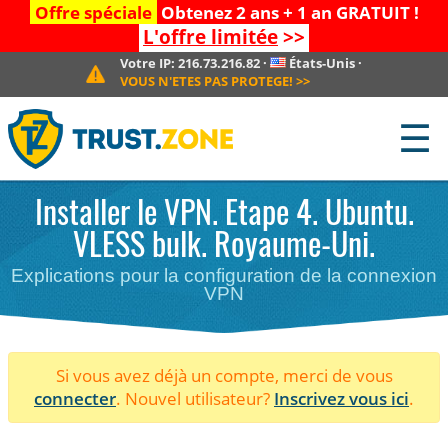
Offre spéciale
Obtenez 2 ans + 1 an GRATUIT !
L'offre limitée
>>
Votre IP:
216.73.216.82
·
États-Unis
·
VOUS N'ETES PAS PROTEGE!
>>
☰
Installer le VPN. Etape 4. Ubuntu.
VLESS bulk. Royaume-Uni.
Explications pour la configuration de la connexion
VPN
Si vous avez déjà un compte, merci de vous
connecter
. Nouvel utilisateur?
Inscrivez vous ici
.