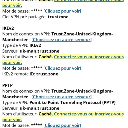
pour voir.
Mot de passe:
*****
[Cliquez pour voir]
Clef VPN pré-partagée:
trustzone
IKEv2
Nom de connexion VPN:
Trust.Zone-United-Kingdom-
Manchester
[Choisissez un autre serveur]
Type de VPN:
IKEv2
Serveur:
uk-man.trust.zone
Nom d'utilisateur:
Caché.
Connectez-vous ou inscrivez-vous
pour voir.
Mot de passe:
*****
[Cliquez pour voir]
IKEv2 remote ID:
trust.zone
PPTP
Nom de connexion VPN:
Trust.Zone-United-Kingdom-
Manchester
[Choisissez un autre serveur]
Type de VPN:
Point to Point Tunneling Protocol (PPTP)
Serveur:
uk-man.trust.zone
Nom d'utilisateur:
Caché.
Connectez-vous ou inscrivez-vous
pour voir.
Mot de passe:
*****
[Cliquez pour voir]