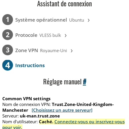
Assistant de connexion
›
1
Système opérationnel
Ubuntu
›
2
Protocole
VLESS bulk
›
3
Zone VPN
Royaume-Uni
4
Instructions
Réglage manuel
#
Common VPN settings
Nom de connexion VPN:
Trust.Zone-United-Kingdom-
Manchester
[Choisissez un autre serveur]
Serveur:
uk-man.trust.zone
Nom d'utilisateur:
Caché.
Connectez-vous ou inscrivez-vous
pour voir.