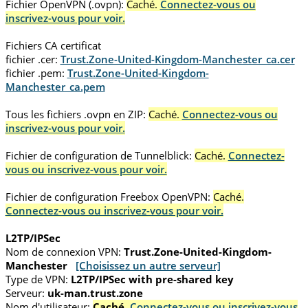
Fichier OpenVPN (.ovpn):
Caché.
Connectez-vous ou
inscrivez-vous pour voir.
Fichiers CA certificat
fichier .cer:
Trust.Zone-United-Kingdom-Manchester_ca.cer
fichier .pem:
Trust.Zone-United-Kingdom-
Manchester_ca.pem
Tous les fichiers .ovpn en ZIP:
Caché.
Connectez-vous ou
inscrivez-vous pour voir.
Fichier de configuration de Tunnelblick:
Caché.
Connectez-
vous ou inscrivez-vous pour voir.
Fichier de configuration Freebox OpenVPN:
Caché.
Connectez-vous ou inscrivez-vous pour voir.
L2TP/IPSec
Nom de connexion VPN:
Trust.Zone-United-Kingdom-
Manchester
[Choisissez un autre serveur]
Type de VPN:
L2TP/IPSec with pre-shared key
Serveur:
uk-man.trust.zone
Nom d'utilisateur:
Caché.
Connectez-vous ou inscrivez-vous