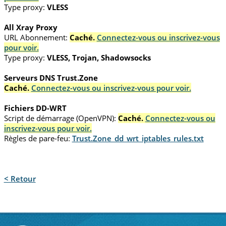
Type proxy:
VLESS
All Xray Proxy
URL Abonnement:
Caché.
Connectez-vous ou inscrivez-vous
pour voir.
Type proxy:
VLESS, Trojan, Shadowsocks
Serveurs DNS Trust.Zone
Caché.
Connectez-vous ou inscrivez-vous pour voir.
Fichiers DD-WRT
Script de démarrage (OpenVPN):
Caché.
Connectez-vous ou
inscrivez-vous pour voir.
Règles de pare-feu:
Trust.Zone_dd_wrt_iptables_rules.txt
< Retour