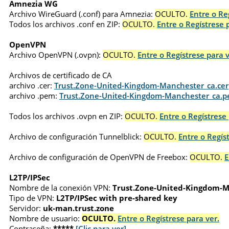
Amnezia WG
Archivo WireGuard (.conf) para Amnezia:
OCULTO.
Entre o Re
Todos los archivos .conf en ZIP:
OCULTO.
Entre o Regístrese 
OpenVPN
Archivo OpenVPN (.ovpn):
OCULTO.
Entre o Regístrese para v
Archivos de certificado de CA
archivo .cer:
Trust.Zone-United-Kingdom-Manchester_ca.cer
archivo .pem:
Trust.Zone-United-Kingdom-Manchester_ca.
Todos los archivos .ovpn en ZIP:
OCULTO.
Entre o Regístrese 
Archivo de configuración Tunnelblick:
OCULTO.
Entre o Regís
Archivo de configuración de OpenVPN de Freebox:
OCULTO.
E
L2TP/IPSec
Nombre de la conexión VPN:
Trust.Zone-United-Kingdom-
Tipo de VPN:
L2TP/IPSec with pre-shared key
Servidor:
uk-man.trust.zone
Nombre de usuario:
OCULTO.
Entre o Regístrese para ver.
Contraseña:
*****
[Clic para ver]