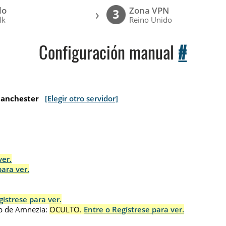
lo
Zona VPN
›
3
lk
Reino Unido
Configuración manual
#
Manchester
[Elegir otro servidor]
ver.
para ver.
gístrese para ver.
p de Amnezia:
OCULTO.
Entre o Regístrese para ver.