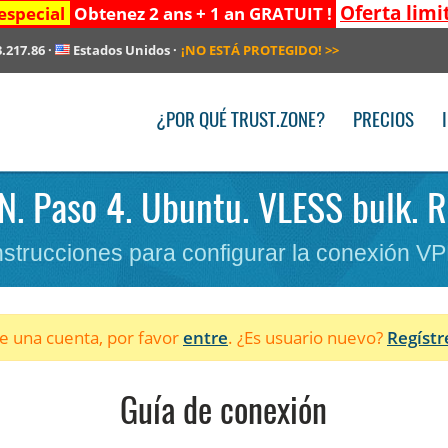
Oferta limi
especial
Obtenez 2 ans + 1 an GRATUIT !
3.217.86
·
Estados Unidos
·
¡NO ESTÁ PROTEGIDO!
>>
¿POR QUÉ TRUST.ZONE?
PRECIOS
PN. Paso 4. Ubuntu. VLESS bulk. R
nstrucciones para configurar la conexión V
ne una cuenta, por favor
entre
. ¿Es usuario nuevo?
Regístr
Guía de conexión