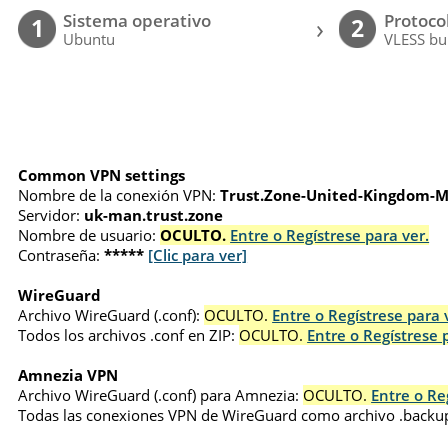
Sistema operativo
Protoco
›
1
2
Ubuntu
VLESS bu
Common VPN settings
Nombre de la conexión VPN:
Trust.Zone-United-Kingdom-
Servidor:
uk-man.trust.zone
Nombre de usuario:
OCULTO.
Entre o Regístrese para ver.
Contraseña:
*****
[Clic para ver]
WireGuard
Archivo WireGuard (.conf):
OCULTO.
Entre o Regístrese para 
Todos los archivos .conf en ZIP:
OCULTO.
Entre o Regístrese 
Amnezia VPN
Archivo WireGuard (.conf) para Amnezia:
OCULTO.
Entre o Re
Todas las conexiones VPN de WireGuard como archivo .backu