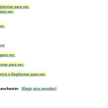
gístrese para ver.
para ver.
er.
pem
para ver.
trese para ver.
ntre o Regístrese para ver.
Manchester
[Elegir otro servidor]