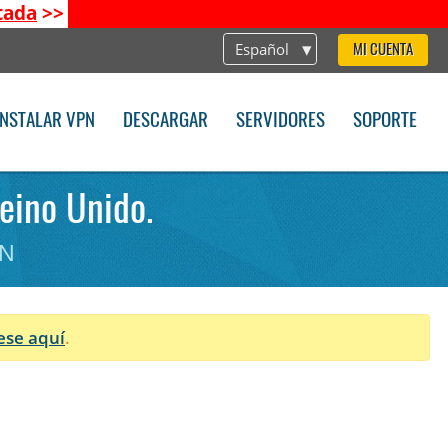
tada
>>
Español
MI CUENTA
INSTALAR VPN
DESCARGAR
SERVIDORES
SOPORTE
eino Unido.
PN
ese aquí
.