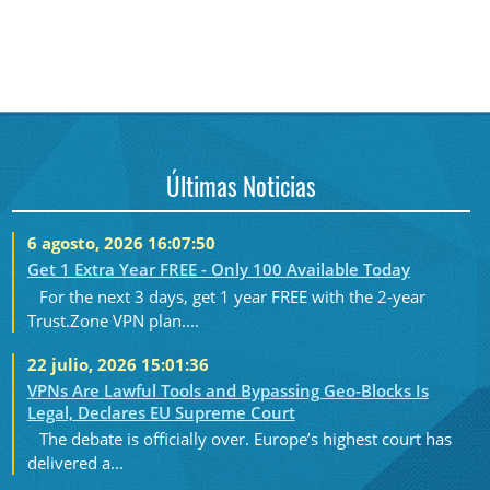
Últimas Noticias
6 agosto, 2026 16:07:50
Get 1 Extra Year FREE - Only 100 Available Today
For the next 3 days, get 1 year FREE with the 2-year
Trust.Zone VPN plan....
22 julio, 2026 15:01:36
VPNs Are Lawful Tools and Bypassing Geo-Blocks Is
Legal, Declares EU Supreme Court
The debate is officially over. Europe’s highest court has
delivered a...