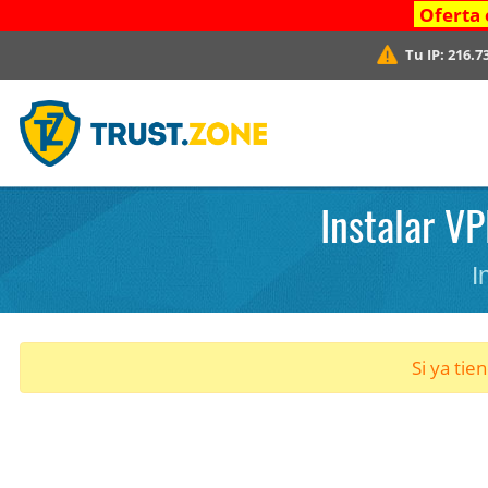
Oferta 
Tu IP:
216.7
Instalar V
I
Si ya tie