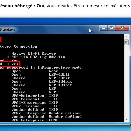
réseau hébergé : Oui
, vous devriez être en mesure d’exécuter vo