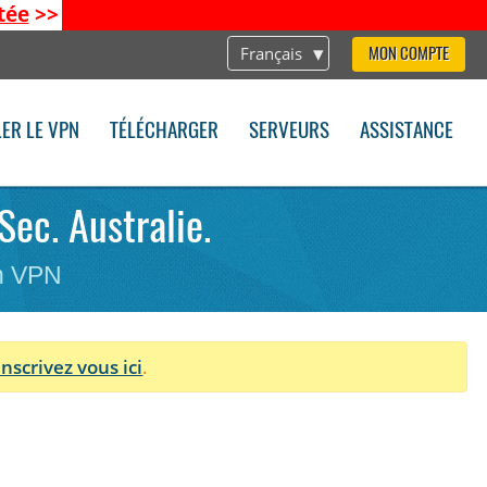
tée
>>
Français
MON COMPTE
LER LE VPN
TÉLÉCHARGER
SERVEURS
ASSISTANCE
Sec. Australie.
on VPN
Inscrivez vous ici
.