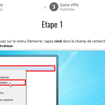
le
Zone VPN
›
3
ec
Australie
Etape 1
iquez sur le menu Démarrer, tapez
cmd
dans le champ de recherche,
strateur
.