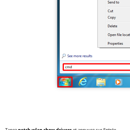
Tapez
netsh wlan show drivers
et appuyez sur Entrée.