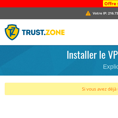
Offre 
Votre IP:
216.73
Installer le V
Expli
Si vous avez déj