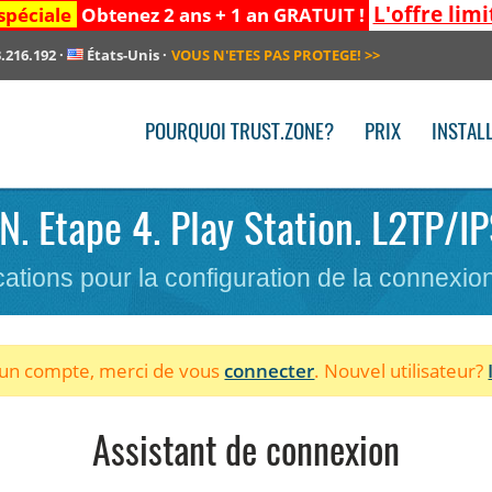
L'offre limi
spéciale
Obtenez 2 ans + 1 an GRATUIT !
.216.192
·
États-Unis
·
VOUS N'ETES PAS PROTEGE!
>>
POURQUOI TRUST.ZONE?
PRIX
INSTAL
PN. Etape 4. Play Station. L2TP/IP
cations pour la configuration de la connexi
à un compte, merci de vous
connecter
. Nouvel utilisateur?
Assistant de connexion