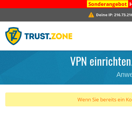
Sonderangebot
H
Deine IP:
216.73.21
VPN einrichten.
Anwe
Wenn Sie bereits ein K