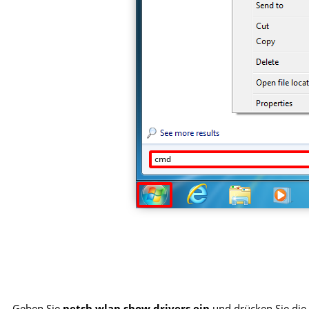
Geben Sie
netsh wlan show drivers ein
und drücken Sie die 