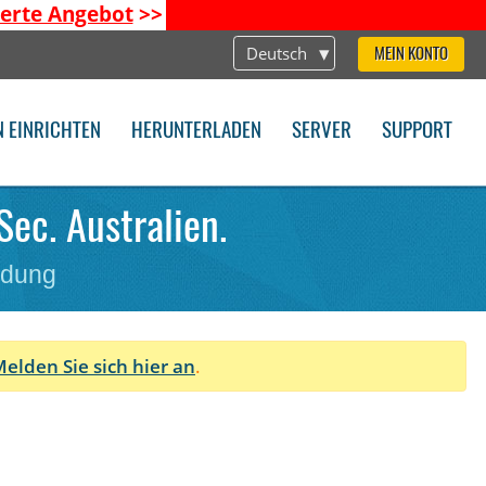
ierte Angebot
>>
Deutsch
MEIN KONTO
N EINRICHTEN
HERUNTERLADEN
SERVER
SUPPORT
Sec. Australien.
ndung
elden Sie sich hier an
.