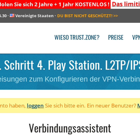
Das limit
olen Sie sich 2 Jahre + 1 Jahr KOSTENLOS !
6.30
·
Vereinigte Staaten
·
DU BIST NICHT GESCHÜTZT!
>>
WIESO TRUST.ZONE?
PREISE
VP
 Schritt 4. Play Station. L2TP/IP
isungen zum Konfigurieren der VPN-Verbi
onto haben,
loggen
Sie sich bitte ein. Ein neuer Benutzer?
M
Verbindungsassistent