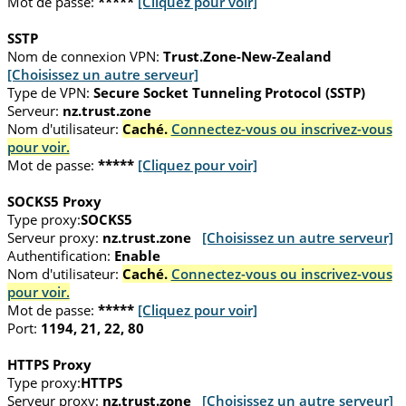
Mot de passe:
*****
[Cliquez pour voir]
SSTP
Nom de connexion VPN:
Trust.Zone-New-Zealand
[Choisissez un autre serveur]
Type de VPN:
Secure Socket Tunneling Protocol (SSTP)
Serveur:
nz.trust.zone
Nom d'utilisateur:
Caché.
Connectez-vous ou inscrivez-vous
pour voir.
Mot de passe:
*****
[Cliquez pour voir]
SOCKS5 Proxy
Type proxy:
SOCKS5
Serveur proxy:
nz.trust.zone
[Choisissez un autre serveur]
Authentification:
Enable
Nom d'utilisateur:
Caché.
Connectez-vous ou inscrivez-vous
pour voir.
Mot de passe:
*****
[Cliquez pour voir]
Port:
1194, 21, 22, 80
HTTPS Proxy
Type proxy:
HTTPS
Serveur proxy:
nz.trust.zone
[Choisissez un autre serveur]