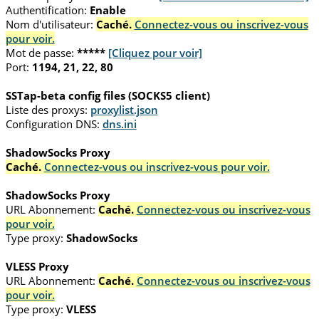
Authentification:
Enable
Nom d'utilisateur:
Caché.
Connectez-vous ou inscrivez-vous
pour voir.
Mot de passe:
*****
[Cliquez pour voir]
Port:
1194, 21, 22, 80
SSTap-beta config files (SOCKS5 client)
Liste des proxys:
proxylist.json
Configuration DNS:
dns.ini
ShadowSocks Proxy
Caché.
Connectez-vous ou inscrivez-vous pour voir.
ShadowSocks Proxy
URL Abonnement:
Caché.
Connectez-vous ou inscrivez-vous
pour voir.
Type proxy:
ShadowSocks
VLESS Proxy
URL Abonnement:
Caché.
Connectez-vous ou inscrivez-vous
pour voir.
Type proxy:
VLESS