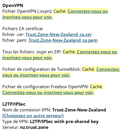
OpenVPN
Fichier OpenVPN (.ovpn):
Caché.
Connectez-vous ou
inscrivez-vous pour voir.
Fichiers CA certificat
fichier .cer:
Trust.Zone-New-Zealand_ca.cer
fichier .pem:
Trust.Zone-New-Zealand_ca.pem
Tous les fichiers .ovpn en ZIP:
Caché.
Connectez-vous ou
inscrivez-vous pour voir.
Fichier de configuration de Tunnelblick:
Caché.
Connectez-
vous ou inscrivez-vous pour voir.
Fichier de configuration Freebox OpenVPN:
Caché.
Connectez-vous ou inscrivez-vous pour voir.
L2TP/IPSec
Nom de connexion VPN:
Trust.Zone-New-Zealand
[Choisissez un autre serveur]
Type de VPN:
L2TP/IPSec with pre-shared key
Serveur:
nz.trust.zone