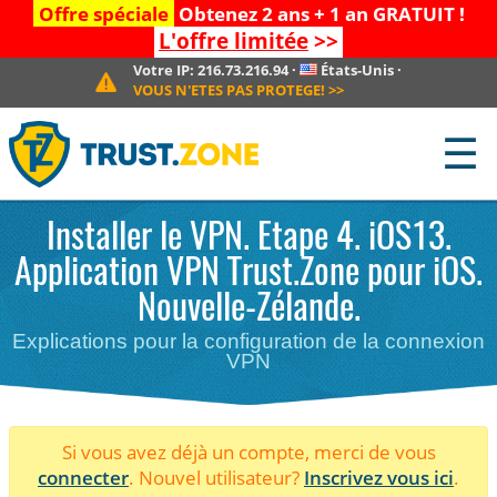
Offre spéciale
Obtenez 2 ans + 1 an GRATUIT !
L'offre limitée
>>
Votre IP:
216.73.216.94
·
États-Unis
·
VOUS N'ETES PAS PROTEGE!
>>
☰
Installer le VPN. Etape 4. iOS13.
Application VPN Trust.Zone pour iOS.
Nouvelle-Zélande.
Explications pour la configuration de la connexion
VPN
Si vous avez déjà un compte, merci de vous
connecter
. Nouvel utilisateur?
Inscrivez vous ici
.