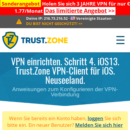
Sonderangebot
Holen Sie sich 3 JAHRE VPN für nur €
Das limitierte Angebot
>>
1.77/Monat
Deine IP:
216.73.216.52
·
Vereinigte Staaten
·
DU BIST NICHT GESCHÜTZT!
>>
☰
VPN einrichten. Schritt 4. iOS13.
Trust.Zone VPN-Client für iOS.
Neuseeland.
Anweisungen zum Konfigurieren der VPN-
Verbindung
Wenn Sie bereits ein Konto haben,
loggen
Sie sich
bitte ein. Ein neuer Benutzer?
Melden Sie sich hier