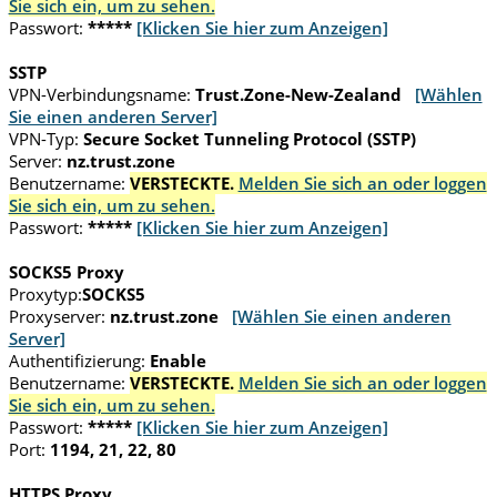
Sie sich ein, um zu sehen.
Passwort:
*****
[Klicken Sie hier zum Anzeigen]
SSTP
VPN-Verbindungsname:
Trust.Zone-New-Zealand
[Wählen
Sie einen anderen Server]
VPN-Typ:
Secure Socket Tunneling Protocol (SSTP)
Server:
nz.trust.zone
Benutzername:
VERSTECKTE.
Melden Sie sich an oder loggen
Sie sich ein, um zu sehen.
Passwort:
*****
[Klicken Sie hier zum Anzeigen]
SOCKS5 Proxy
Proxytyp:
SOCKS5
Proxyserver:
nz.trust.zone
[Wählen Sie einen anderen
Server]
Authentifizierung:
Enable
Benutzername:
VERSTECKTE.
Melden Sie sich an oder loggen
Sie sich ein, um zu sehen.
Passwort:
*****
[Klicken Sie hier zum Anzeigen]
Port:
1194, 21, 22, 80
HTTPS Proxy