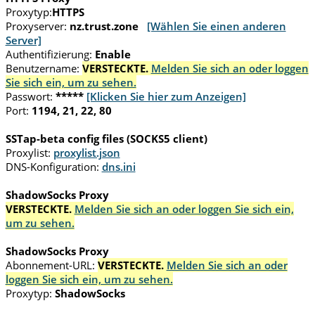
Proxytyp:
HTTPS
Proxyserver:
nz.trust.zone
[Wählen Sie einen anderen
Server]
Authentifizierung:
Enable
Benutzername:
VERSTECKTE.
Melden Sie sich an oder loggen
Sie sich ein, um zu sehen.
Passwort:
*****
[Klicken Sie hier zum Anzeigen]
Port:
1194, 21, 22, 80
SSTap-beta config files (SOCKS5 client)
Proxylist:
proxylist.json
DNS-Konfiguration:
dns.ini
ShadowSocks Proxy
VERSTECKTE.
Melden Sie sich an oder loggen Sie sich ein,
um zu sehen.
ShadowSocks Proxy
Abonnement-URL:
VERSTECKTE.
Melden Sie sich an oder
loggen Sie sich ein, um zu sehen.
Proxytyp:
ShadowSocks