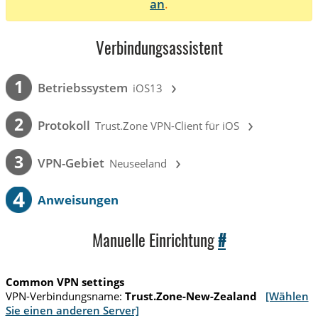
an
.
Verbindungsassistent
›
1
Betriebssystem
iOS13
›
2
Protokoll
Trust.Zone VPN-Client für iOS
›
3
VPN-Gebiet
Neuseeland
4
Anweisungen
Manuelle Einrichtung
#
Common VPN settings
VPN-Verbindungsname:
Trust.Zone-New-Zealand
[Wählen
Sie einen anderen Server]