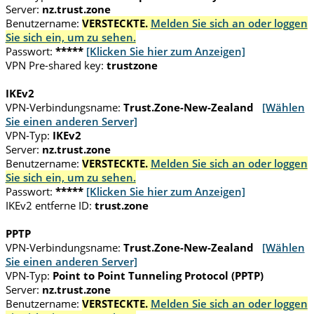
Server:
nz.trust.zone
Benutzername:
VERSTECKTE.
Melden Sie sich an oder loggen
Sie sich ein, um zu sehen.
Passwort:
*****
[Klicken Sie hier zum Anzeigen]
VPN Pre-shared key:
trustzone
IKEv2
VPN-Verbindungsname:
Trust.Zone-New-Zealand
[Wählen
Sie einen anderen Server]
VPN-Typ:
IKEv2
Server:
nz.trust.zone
Benutzername:
VERSTECKTE.
Melden Sie sich an oder loggen
Sie sich ein, um zu sehen.
Passwort:
*****
[Klicken Sie hier zum Anzeigen]
IKEv2 entferne ID:
trust.zone
PPTP
VPN-Verbindungsname:
Trust.Zone-New-Zealand
[Wählen
Sie einen anderen Server]
VPN-Typ:
Point to Point Tunneling Protocol (PPTP)
Server:
nz.trust.zone
Benutzername:
VERSTECKTE.
Melden Sie sich an oder loggen