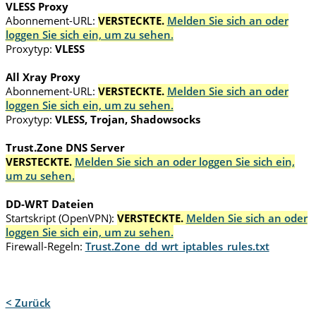
VLESS Proxy
Abonnement-URL:
VERSTECKTE.
Melden Sie sich an oder
loggen Sie sich ein, um zu sehen.
Proxytyp:
VLESS
All Xray Proxy
Abonnement-URL:
VERSTECKTE.
Melden Sie sich an oder
loggen Sie sich ein, um zu sehen.
Proxytyp:
VLESS, Trojan, Shadowsocks
Trust.Zone DNS Server
VERSTECKTE.
Melden Sie sich an oder loggen Sie sich ein,
um zu sehen.
DD-WRT Dateien
Startskript (OpenVPN):
VERSTECKTE.
Melden Sie sich an oder
loggen Sie sich ein, um zu sehen.
Firewall-Regeln:
Trust.Zone_dd_wrt_iptables_rules.txt
< Zurück