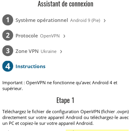
Assistant de connexion
›
1
Système opérationnel
Android 9 (Pie)
›
2
Protocole
OpenVPN
›
3
Zone VPN
Ukraine
4
Instructions
Important : OpenVPN ne fonctionne qu’avec Android 4 et
supérieur.
Etape 1
Téléchargez le fichier de configuration OpenVPN (fichier .ovpn)
directement sur votre appareil Android ou téléchargez-le avec
un PC et copiez-le sur votre appareil Android.