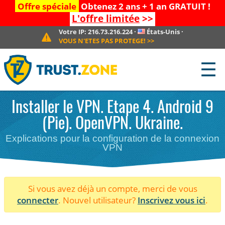
Offre spéciale
Obtenez 2 ans + 1 an GRATUIT !
L'offre limitée
>>
Votre IP:
216.73.216.224
·
États-Unis
·
VOUS N'ETES PAS PROTEGE!
>>
☰
Installer le VPN. Etape 4. Android 9
(Pie). OpenVPN. Ukraine.
Explications pour la configuration de la connexion
VPN
Si vous avez déjà un compte, merci de vous
connecter
. Nouvel utilisateur?
Inscrivez vous ici
.