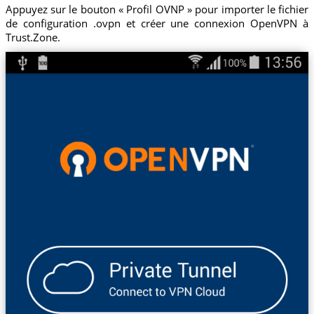
Appuyez sur le bouton « Profil OVNP » pour importer le fichier
de configuration .ovpn et créer une connexion OpenVPN à
Trust.Zone.