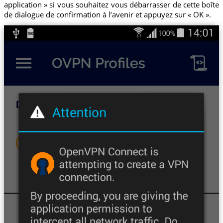
application » si vous souhaitez vous débarrasser de cette boîte
de dialogue de confirmation à l’avenir et appuyez sur « OK ».