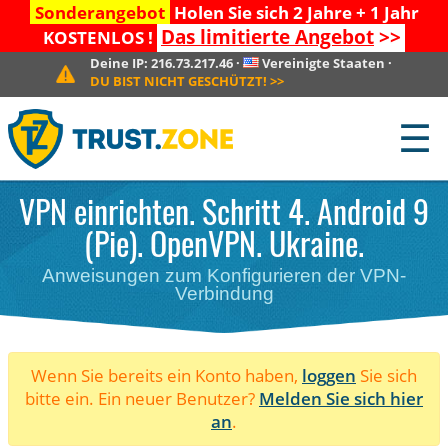
Sonderangebot
Holen Sie sich 2 Jahre + 1 Jahr
Das limitierte Angebot
>>
KOSTENLOS !
Deine IP:
216.73.217.46
·
Vereinigte Staaten
·
DU BIST NICHT GESCHÜTZT!
>>
☰
VPN einrichten. Schritt 4. Android 9
(Pie). OpenVPN. Ukraine.
Anweisungen zum Konfigurieren der VPN-
Verbindung
Wenn Sie bereits ein Konto haben,
loggen
Sie sich
bitte ein. Ein neuer Benutzer?
Melden Sie sich hier
an
.