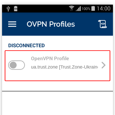
ua.trust.zone [Trust.Zone-Ukraine]