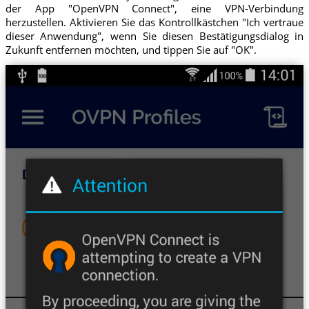
der App "OpenVPN Connect", eine VPN-Verbindung
herzustellen. Aktivieren Sie das Kontrollkästchen "Ich vertraue
dieser Anwendung", wenn Sie diesen Bestätigungsdialog in
Zukunft entfernen möchten, und tippen Sie auf "OK".