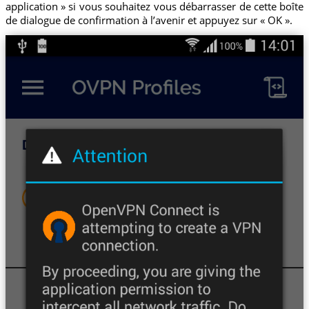
application » si vous souhaitez vous débarrasser de cette boîte
de dialogue de confirmation à l’avenir et appuyez sur « OK ».