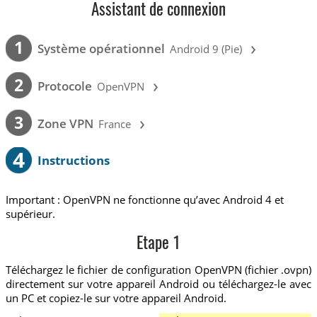
Assistant de connexion
›
1
Système opérationnel
Android 9 (Pie)
›
2
Protocole
OpenVPN
›
3
Zone VPN
France
4
Instructions
Important : OpenVPN ne fonctionne qu’avec Android 4 et
supérieur.
Etape 1
Téléchargez le fichier de configuration OpenVPN (fichier .ovpn)
directement sur votre appareil Android ou téléchargez-le avec
un PC et copiez-le sur votre appareil Android.