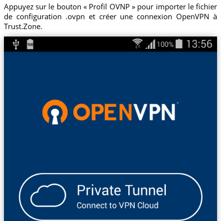
Appuyez sur le bouton « Profil OVNP » pour importer le fichier
de configuration .ovpn et créer une connexion OpenVPN à
Trust.Zone.