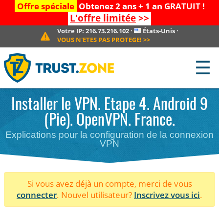
Offre spéciale
Obtenez 2 ans + 1 an GRATUIT !
L'offre limitée
>>
Votre IP:
216.73.216.102
·
États-Unis
·
VOUS N'ETES PAS PROTEGE!
>>
☰
Installer le VPN. Etape 4. Android 9
(Pie). OpenVPN. France.
Explications pour la configuration de la connexion
VPN
Si vous avez déjà un compte, merci de vous
connecter
. Nouvel utilisateur?
Inscrivez vous ici
.