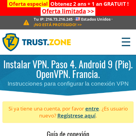
Oferta especial
Obtenez 2 ans + 1 an GRATUIT !
Oferta limitada
>>
Tu IP:
216.73.216.245
·
Estados Unidos
·
¡NO ESTÁ PROTEGIDO!
>>
☰
Instalar VPN. Paso 4. Android 9 (Pie).
OpenVPN. Francia.
Instrucciones para configurar la conexión VPN
Si ya tiene una cuenta, por favor
entre
. ¿Es usuario
nuevo?
Regístrese aquí
.
Guía de conexión