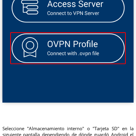
Seleccione "Almacenamiento interno" o "Tarjeta SD" en la
siguiente pantalla dependiendo de dónde guardó Android el