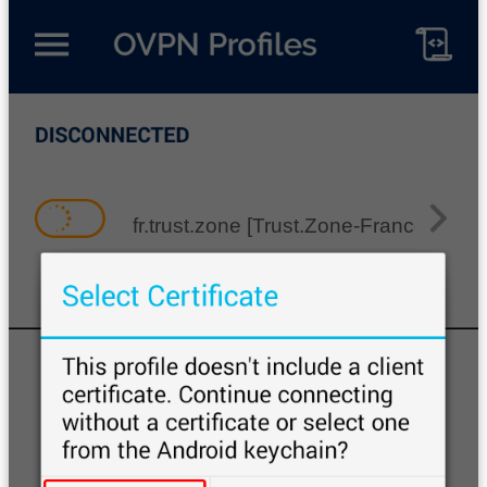
fr.trust.zone [Trust.Zone-France]